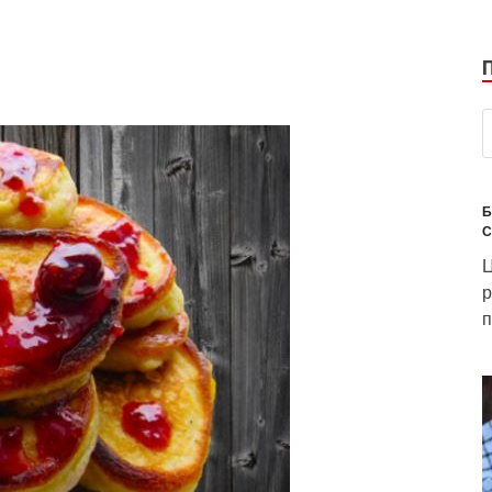
Б
С
Ц
р
п