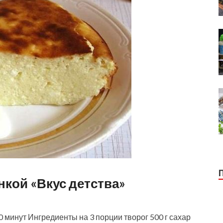
нкой «Вкус детства»
инут Ингредиенты на 3 порции творог 500 г сахар