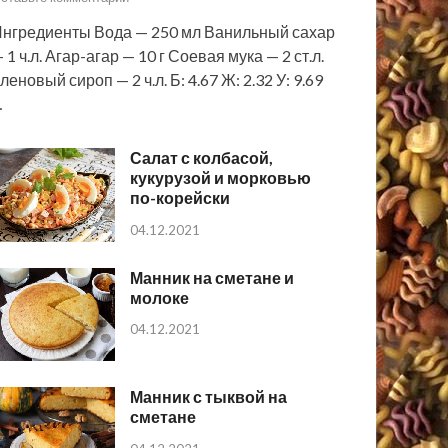
нгредиенты Вода — 250 мл Ванильный сахар
 1 ч.л. Агар-агар — 10 г Соевая мука — 2 ст.л.
леновый сироп — 2 ч.л. Б: 4.67 Ж: 2.32 У: 9.69
…
Салат с колбасой,
кукурузой и морковью
по-корейски
04.12.2021
Манник на сметане и
молоке
04.12.2021
Манник с тыквой на
сметане