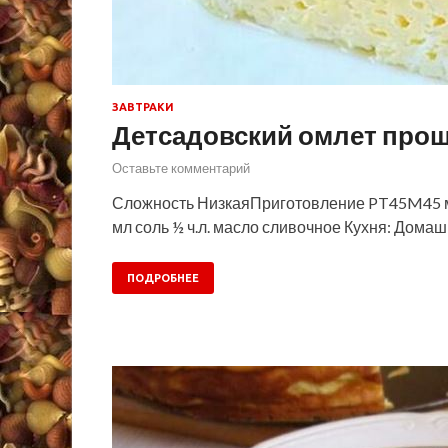
ЗАВТРАКИ
Детсадовский омлет прощ
Оставьте комментарий
Сложность НизкаяПриготовление PT45M45 ми
мл соль ½ ч.л. масло сливочное Кухня: Домаш
ПОДРОБНЕЕ