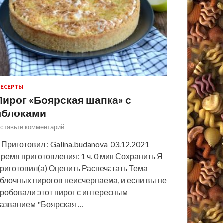
ЕСЕРТЫ
Пирог «Боярская шапка» с
яблоками
ставьте комментарий
 Приготовил : Galina.budanova 03.12.2021
ремя приготовления: 1 ч. 0 мин Сохранить Я
риготовил(а) Оценить Распечатать Тема
блочных пирогов неисчерпаема, и если вы не
робовали этот пирог с интересным
азванием "Боярская …