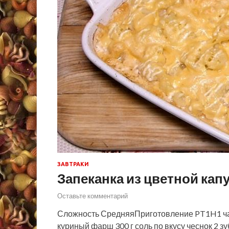
ЗАВТРАКИ
Запеканка из цветной ка
Оставьте комментарий
Сложность СредняяПриготовление PT1H1 час 
куриный фарш 300 г соль по вкусу чеснок 2 зу