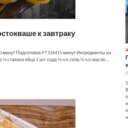
стокваше к завтраку
Д
 минут Подготовка PT15M15 минут Ингредиенты на
⅓ стакана яйца 1 шт. сода ⅓ ч.л. соль ⅓ ч.л. масло …
О
5
В
п
я
п
н