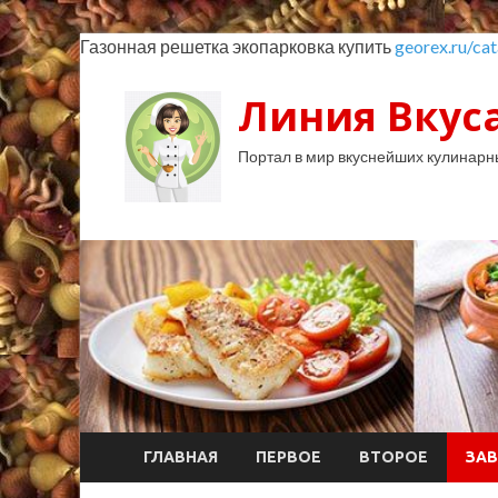
Газонная решетка экопарковка купить
georex.ru/cat
Линия Вкуса
Портал в мир вкуснейших кулинарн
ГЛАВНАЯ
ПЕРВОЕ
ВТОРОЕ
ЗАВ