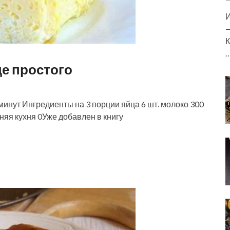
И
—
К
е простого
нут Ингредиенты на 3 порции яйца 6 шт. молоко 300
няя кухня 0Уже добавлен в книгу