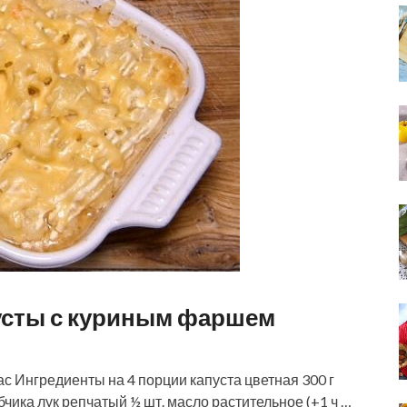
пусты с куриным фаршем
Ингредиенты на 4 порции капуста цветная 300 г
бчика лук репчатый ½ шт. масло растительное (+1 ч …