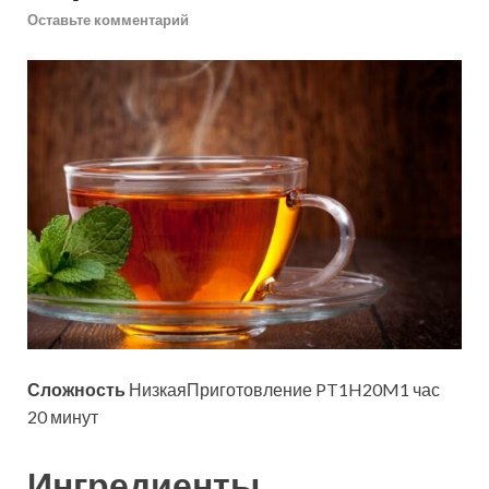
Оставьте комментарий
Сложность
НизкаяПриготовление PT1H20M1 час
20
минут
Ингредиенты