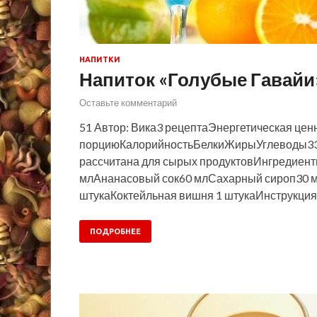
НАПИТКИ
Напиток «Голубые Гавайи
Оставьте комментарий
51 Автор: Вика3 рецептаЭнергетическая цен
порциюКалорийностьБелкиЖирыУглеводы33
рассчитана для сырых продуктовИнгредиен
млАнанасовый сок60 млСахарный сироп30 м
штукаКоктейльная вишня 1 штукаИнструкция
ПОДРОБНЕЕ