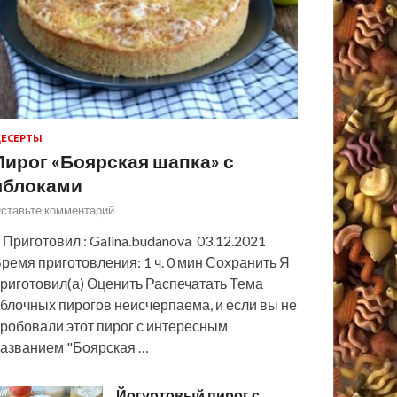
ЕСЕРТЫ
Пирог «Боярская шапка» с
яблоками
ставьте комментарий
 Приготовил : Galina.budanova 03.12.2021
ремя приготовления: 1 ч. 0 мин Сохранить Я
риготовил(а) Оценить Распечатать Тема
блочных пирогов неисчерпаема, и если вы не
робовали этот пирог с интересным
азванием "Боярская …
Йогуртовый пирог с