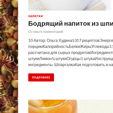
НАПИТКИ
Бодрящий напиток из шп
Оставьте комментарий
10 Автор: Ольга Худина5317 рецептовЭнерге
порциюКалорийностьБелкиЖирыУглеводы11
рассчитана для сырых продуктовИнгредие
штукиЛимон¼ штукиОгурцы1 штукаИнструкци
ингредиенты. ШпаргалкаКак подготовить и н
ПОДРОБНЕЕ