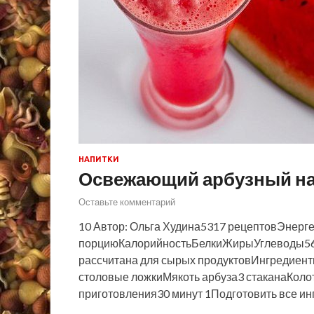
НАПИТКИ
Освежающий арбузный н
Оставьте комментарий
10 Автор: Ольга Худина5317 рецептовЭнерге
порциюКалорийностьБелкиЖирыУглеводы56
рассчитана для сырых продуктовИнгредиен
столовые ложкиМякоть арбуза3 стаканаКоло
приготовления30 минут 1Подготовить все ин