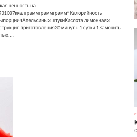
кая ценность на
31087ккалграммграммграмм* Калорийность
тыпорции4Апельсины3 штукиКислота лимонная3
трукция приготовления30 минут + 1 сутки 1Замочить
тью, …
С
О