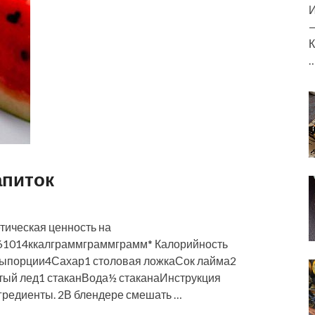
И
—
К
апиток
тическая ценность на
1014ккалграммграммграмм* Калорийность
тыпорции4Сахар1 столовая ложкаСок лайма2
тый лед1 стаканВода½ стаканаИнструкция
гредиенты. 2В блендере смешать …