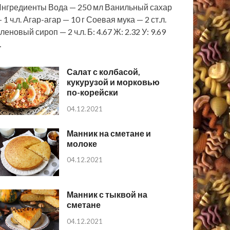
нгредиенты Вода — 250 мл Ванильный сахар
 1 ч.л. Агар-агар — 10 г Соевая мука — 2 ст.л.
леновый сироп — 2 ч.л. Б: 4.67 Ж: 2.32 У: 9.69
…
Салат с колбасой,
кукурузой и морковью
по-корейски
04.12.2021
Манник на сметане и
молоке
04.12.2021
Манник с тыквой на
сметане
04.12.2021