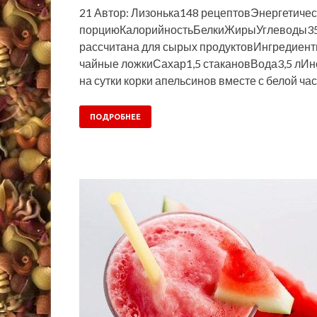
21 Автор: Лизонька148 рецептовЭнергетичес
порциюКалорийностьБелкиЖирыУглеводы35
рассчитана для сырых продуктовИнгредиен
чайные ложкиСахар1,5 стакановВода3,5 лИнс
на сутки корки апельсинов вместе с белой час
ПОДРОБНЕЕ