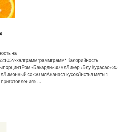
»
ность на
21059ккалграммграммграмм* Калорийность
тыпорции1Ром «Бакарди»30 млЛикер «Блу Курасао»30
лЛимонный сок30 млАнанас1 кусокЛистья мяты1
 приготовления5 …