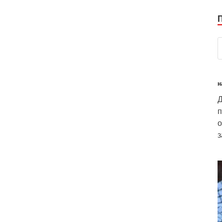
н
п
о
з