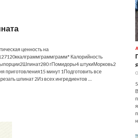
ината
тическая ценность на
Д
27120ккалграммграммграмм* Калорийность
нтыпорции2Шпинат280 гПомидоры4 штукиМорковь2
я приготовления15 минут 1Подготовить все
О
арезать шпинат 2Из всех ингредиентов …
5
В
п
я
п
н