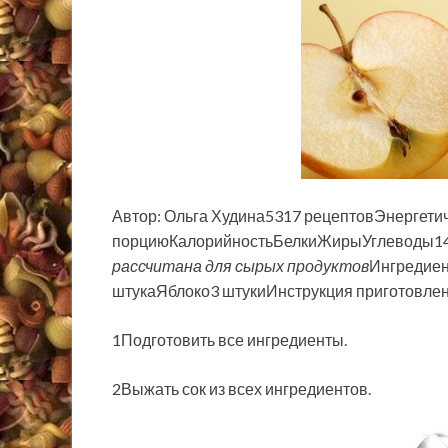
Автор: Ольга Худина5317 рецептовЭнергетич
порциюКалорийностьБелкиЖирыУглеводы1
рассчитана для сырых продуктов
Ингредие
штукаЯблоко3 штукиИнструкция приготовле
1Подготовить все ингредиенты.
2Выжать сок из всех ингредиентов.