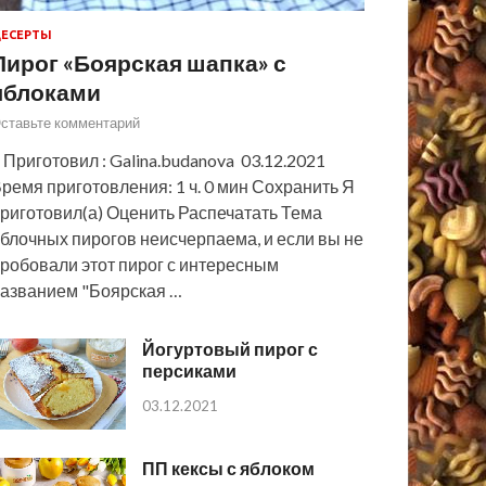
ЕСЕРТЫ
Пирог «Боярская шапка» с
яблоками
ставьте комментарий
 Приготовил : Galina.budanova 03.12.2021
ремя приготовления: 1 ч. 0 мин Сохранить Я
риготовил(а) Оценить Распечатать Тема
блочных пирогов неисчерпаема, и если вы не
робовали этот пирог с интересным
азванием "Боярская …
Йогуртовый пирог с
персиками
03.12.2021
ПП кексы с яблоком