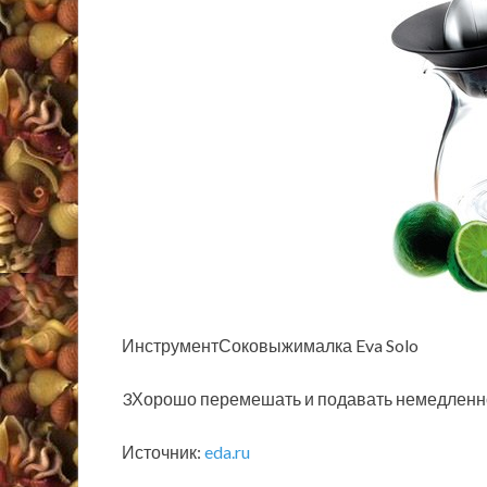
ИнструментСоковыжималка Eva Solo
3Хорошо перемешать и подавать немедленн
Источник:
eda.ru