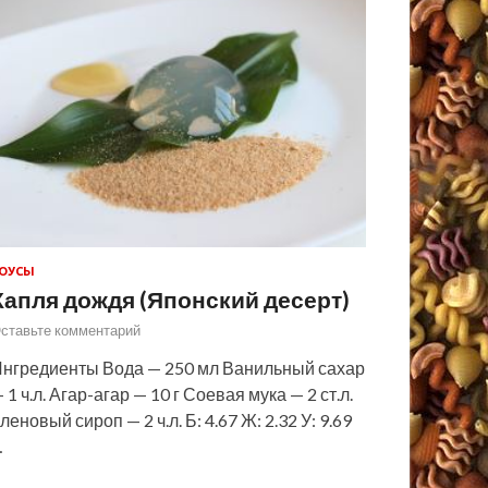
ОУСЫ
Капля дождя (Японский десерт)
ставьте комментарий
нгредиенты Вода — 250 мл Ванильный сахар
 1 ч.л. Агар-агар — 10 г Соевая мука — 2 ст.л.
леновый сироп — 2 ч.л. Б: 4.67 Ж: 2.32 У: 9.69
…