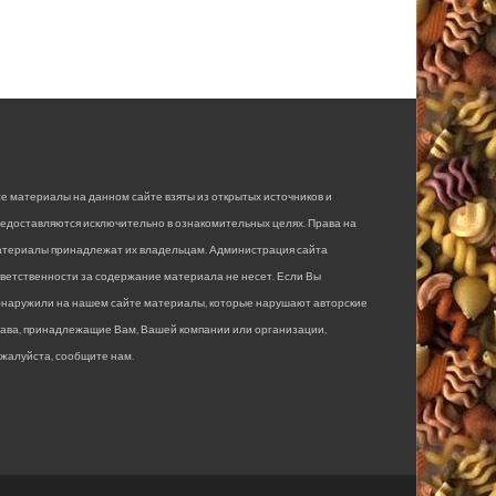
е материалы на данном сайте взяты из открытых источников и
едоставляются исключительно в ознакомительных целях. Права на
атериалы принадлежат их владельцам. Администрация сайта
ветственности за содержание материала не несет. Если Вы
бнаружили на нашем сайте материалы, которые нарушают авторские
рава, принадлежащие Вам, Вашей компании или организации,
жалуйста, сообщите нам.