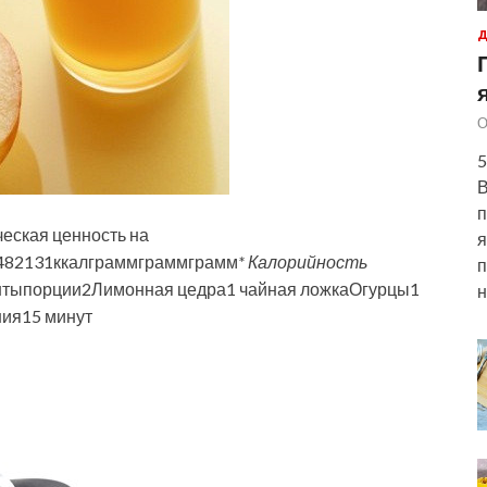
Д
О
5
В
п
еская ценность на
я
482131ккалграммграммграмм
* Калорийность
п
нтыпорции
2
Лимонная цедра1 чайная ложкаОгурцы1
н
ния
15 минут