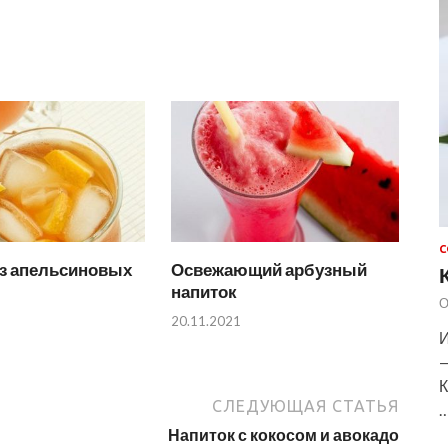
С
из апельсиновых
Освежающий арбузный
напиток
О
20.11.2021
И
—
К
СЛЕДУЮЩАЯ СТАТЬЯ
Напиток с кокосом и авокадо