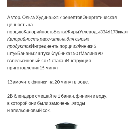
Автор: Ольга Худина5317 рецептовЭнергетическая
ценность на
порциюКалорийностьБелкиЖирыУглеводы3346178ккал
Калорийность рассчитана для сырых
продуктов
Ингредиентыпорции
2
Финики5
штукБананы2 штукиКлубника150 гМалина90
гАпельсиновый сок1 стаканИнструкция
приготовления
15 минут
1Замочите финики на 20 минут в воде.
2В блендере смешайте 1 банан, финики и воду,
в которой они были замочены, ягоды
и апельсиновый сок.