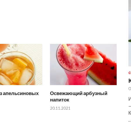
С
О
из апельсиновых
Освежающий арбузный
И
напиток
—
20.11.2021
К