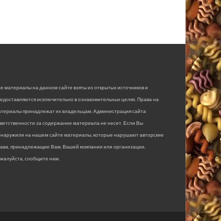
е материалы на данном сайте взяты из открытых источников и
едоставляются исключительно в ознакомительных целях. Права на
атериалы принадлежат их владельцам. Администрация сайта
ветственности за содержание материала не несет. Если Вы
бнаружили на нашем сайте материалы, которые нарушают авторские
рава, принадлежащие Вам, Вашей компании или организации,
жалуйста, сообщите нам.