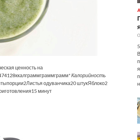
Д
О
5
В
п
еская ценность на
я
474128ккалграммграммграмм
* Калорийность
п
нтыпорции
2
Листья одуванчика20 штукЯблоко2
н
риготовления
15 минут