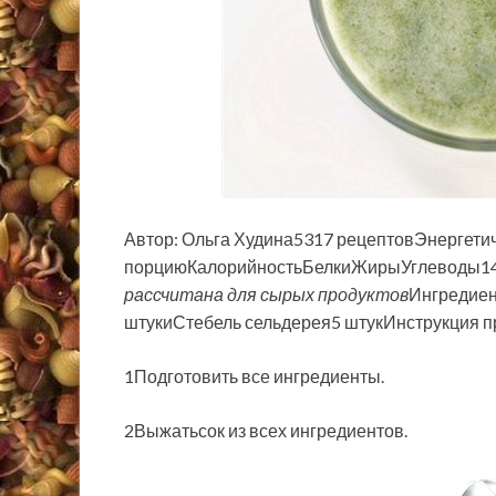
Автор: Ольга Худина5317 рецептовЭнергетич
порциюКалорийностьБелкиЖирыУглеводы1
рассчитана для сырых продуктов
Ингредие
штукиСтебель сельдерея5 штукИнструкция п
1Подготовить все ингредиенты.
2Выжатьсок из всех ингредиентов.