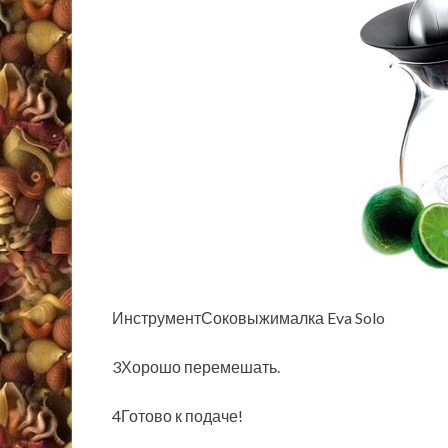
ИнструментСоковыжималка Eva Solo
3Хорошо перемешать.
4Готово к подаче!