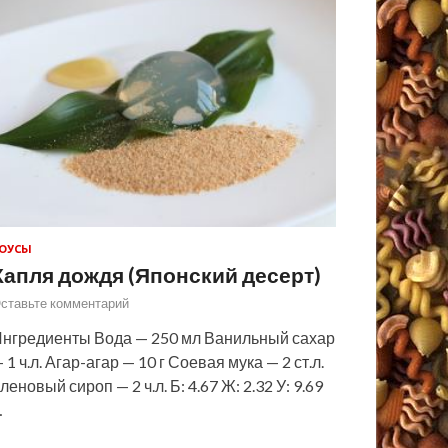
ОУСЫ
Капля дождя (Японский десерт)
ставьте комментарий
нгредиенты Вода — 250 мл Ванильный сахар
 1 ч.л. Агар-агар — 10 г Соевая мука — 2 ст.л.
леновый сироп — 2 ч.л. Б: 4.67 Ж: 2.32 У: 9.69
…