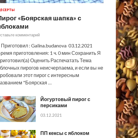
ЕСЕРТЫ
Пирог «Боярская шапка» с
яблоками
ставьте комментарий
 Приготовил : Galina.budanova 03.12.2021
ремя приготовления: 1 ч. 0 мин Сохранить Я
риготовил(а) Оценить Распечатать Тема
блочных пирогов неисчерпаема, и если вы не
робовали этот пирог с интересным
азванием "Боярская …
Йогуртовый пирог с
персиками
03.12.2021
ПП кексы с яблоком