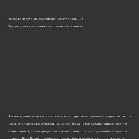
На сайте могут быть опубликованы материалы 18+!
При цитировании ссылка на источник обязательна.
Все материалы на данном сайте взяты из открытых источников и предоставляются
исключительно в ознакомительных целях. Права на материалы принадлежат их
владельцам. Администрация сайта ответственности за содержание материала
не несет. Если Вы обнаружили на нашем сайте материалы, которые нарушают