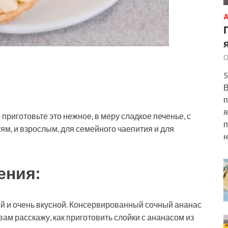
Д
О
5
В
п
я
риготовьте это нежное, в меру сладкое печенье, с
п
тям, и взрослым, для семейного чаепития и для
н
ения:
й и очень вкусной. Консервированный сочный ананас
 вам расскажу, как приготовить слойки с ананасом из