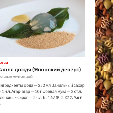
ОУСЫ
Капля дождя (Японский десерт)
ставьте комментарий
нгредиенты Вода — 250 мл Ванильный сахар
 1 ч.л. Агар-агар — 10 г Соевая мука — 2 ст.л.
леновый сироп — 2 ч.л. Б: 4.67 Ж: 2.32 У: 9.69
…