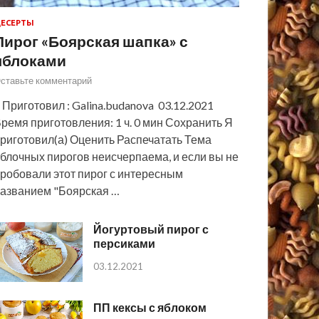
ЕСЕРТЫ
Пирог «Боярская шапка» с
яблоками
ставьте комментарий
 Приготовил : Galina.budanova 03.12.2021
ремя приготовления: 1 ч. 0 мин Сохранить Я
риготовил(а) Оценить Распечатать Тема
блочных пирогов неисчерпаема, и если вы не
робовали этот пирог с интересным
азванием "Боярская …
Йогуртовый пирог с
персиками
03.12.2021
ПП кексы с яблоком