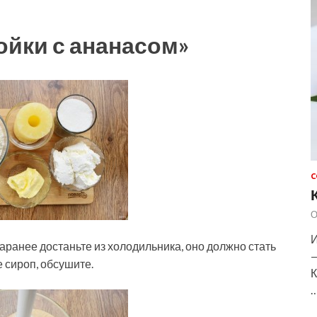
ойки с ананасом»
С
О
И
ранее достаньте из холодильника, оно должно стать
—
 сироп, обсушите.
К