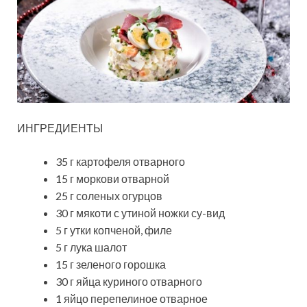
ИНГРЕДИЕНТЫ
35 г картофеля отварного
15 г моркови отварной
25 г соленых огурцов
30 г мякоти с утиной ножки су-вид
5 г утки копченой, филе
5 г лука шалот
15 г зеленого горошка
30 г яйца куриного отварного
1 яйцо перепелиное отварное