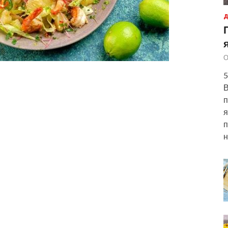
Д
О
5
В
п
я
п
н