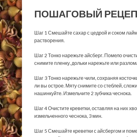
ПОШАГОВЫЙ РЕЦЕП
Шаг 1 Смешайте сахар с цедрой и соком лайм
растворения.
Шаг 2 Тонко нарежьте айсберг. Помело очисти
снимите пленку, дольки нарежьте или разлома
Шаг 3 Тонко нарежьте чили, сохраняя косточки
ли вы острое. Мяту снимите со стеблей, сложи
нашинкуйте. Измельчите 2 зубчика чеснока.
Шаг 4 Очистите креветки, оставляя на них хв
измельченного чеснока, 3 мин.
Шаг 5 Смешайте креветки с айсбергом и поме