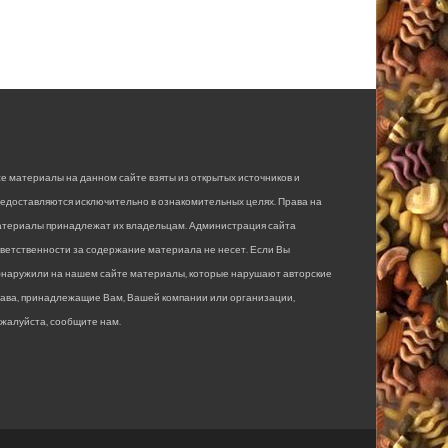
е материалы на данном сайте взяты из открытых источников и
едоставляются исключительно в ознакомительных целях. Права на
атериалы принадлежат их владельцам. Администрация сайта
ветственности за содержание материала не несет. Если Вы
бнаружили на нашем сайте материалы, которые нарушают авторские
рава, принадлежащие Вам, Вашей компании или организации,
жалуйста, сообщите нам.