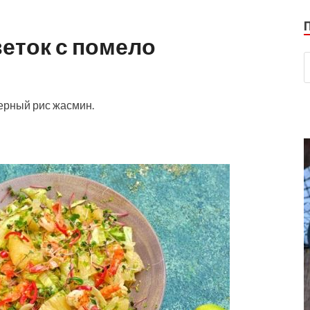
веток с помело
ерный рис жасмин.