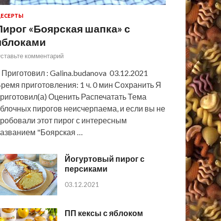
ЕСЕРТЫ
Пирог «Боярская шапка» с
яблоками
ставьте комментарий
 Приготовил : Galina.budanova 03.12.2021
ремя приготовления: 1 ч. 0 мин Сохранить Я
риготовил(а) Оценить Распечатать Тема
блочных пирогов неисчерпаема, и если вы не
робовали этот пирог с интересным
азванием "Боярская …
Йогуртовый пирог с
персиками
03.12.2021
ПП кексы с яблоком