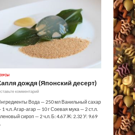
ОУСЫ
Капля дождя (Японский десерт)
ставьте комментарий
нгредиенты Вода — 250 мл Ванильный сахар
 1 ч.л. Агар-агар — 10 г Соевая мука — 2 ст.л.
леновый сироп — 2 ч.л. Б: 4.67 Ж: 2.32 У: 9.69
…