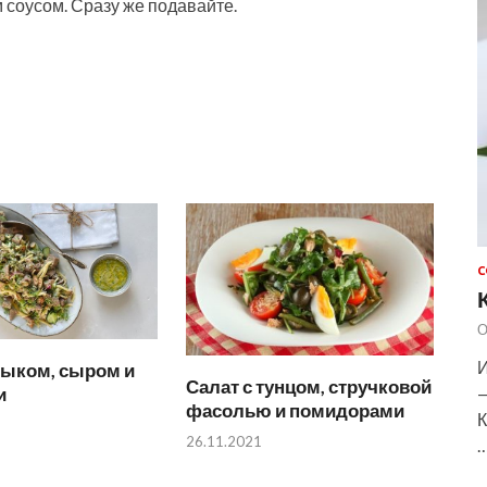
 соусом. Сразу же подавайте.
С
О
И
зыком, сыром и
Салат с тунцом, стручковой
и
—
фасолью и помидорами
К
26.11.2021