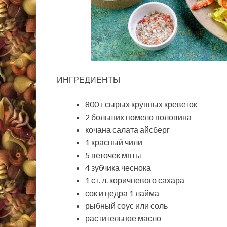
ИНГРЕДИЕНТЫ
800 г сырых крупных креветок
2 больших помело половина
кочана салата айсберг
1 красный чили
5 веточек мяты
4 зубчика чеснока
1 ст. л. коричневого сахара
сок и цедра 1 лайма
рыбный соус или соль
растительное масло