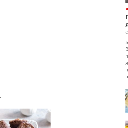
Д
О
5
В
п
я
п
н
а