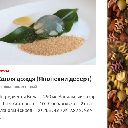
ОУСЫ
Капля дождя (Японский десерт)
ставьте комментарий
нгредиенты Вода — 250 мл Ванильный сахар
 1 ч.л. Агар-агар — 10 г Соевая мука — 2 ст.л.
леновый сироп — 2 ч.л. Б: 4.67 Ж: 2.32 У: 9.69
…