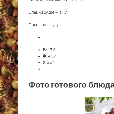
Специи сухие — 1 ч.л.
Соль — по вкусу
Б:
17.2
Ж:
4.57
У:
5.54
Фото готового блюд