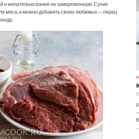
ий и желательно ранее не замороженную. Сухие
ля мяса, а можно добавить своих любимых — перец
иандр.
С
О
И
—
К