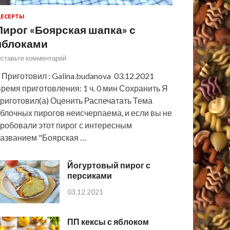
ЕСЕРТЫ
Пирог «Боярская шапка» с
яблоками
ставьте комментарий
 Приготовил : Galina.budanova 03.12.2021
ремя приготовления: 1 ч. 0 мин Сохранить Я
риготовил(а) Оценить Распечатать Тема
блочных пирогов неисчерпаема, и если вы не
робовали этот пирог с интересным
азванием "Боярская …
Йогуртовый пирог с
персиками
03.12.2021
ПП кексы с яблоком