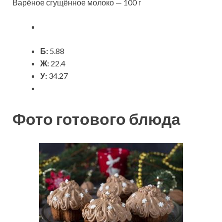
Варёное сгущённое молоко — 100 г
Б:
5.88
Ж:
22.4
У:
34.27
Фото готового блюда