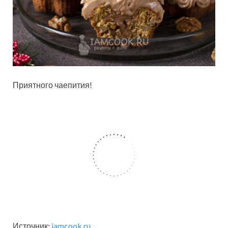
Приятного чаепития!
Источник:
iamcook.ru