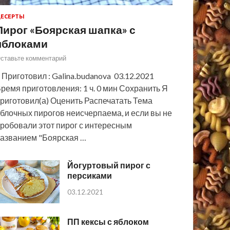
ЕСЕРТЫ
Пирог «Боярская шапка» с
яблоками
ставьте комментарий
 Приготовил : Galina.budanova 03.12.2021
ремя приготовления: 1 ч. 0 мин Сохранить Я
риготовил(а) Оценить Распечатать Тема
блочных пирогов неисчерпаема, и если вы не
робовали этот пирог с интересным
азванием "Боярская …
Йогуртовый пирог с
персиками
03.12.2021
ПП кексы с яблоком