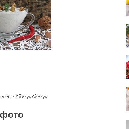
рецепт? Аймкук Аймкук
 фото