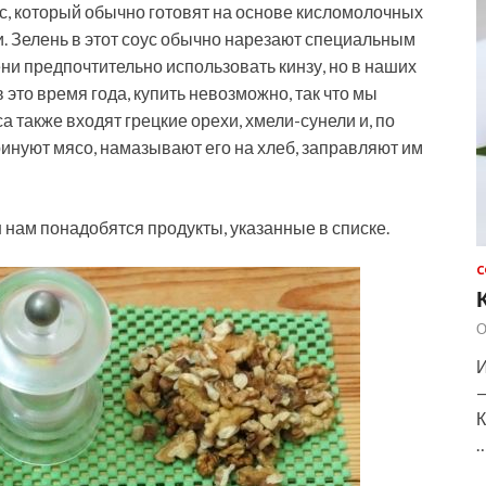
с, который обычно готовят на основе кисломолочных
ни. Зелень в этот соус обычно нарезают специальным
ени предпочтительно использовать кинзу, но в наших
это время года, купить невозможно, так что мы
а также входят грецкие орехи, хмели-сунели и, по
ринуют мясо, намазывают его на хлеб, заправляют им
 нам понадобятся продукты, указанные в списке.
С
О
И
—
К