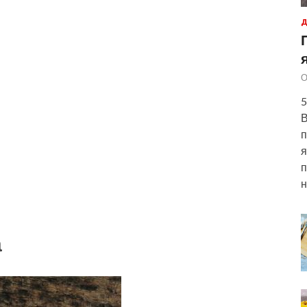
Д
О
5
В
п
я
п
н
а