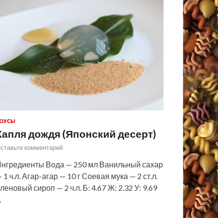
ОУСЫ
Капля дождя (Японский десерт)
ставьте комментарий
нгредиенты Вода — 250 мл Ванильный сахар
 1 ч.л. Агар-агар — 10 г Соевая мука — 2 ст.л.
леновый сироп — 2 ч.л. Б: 4.67 Ж: 2.32 У: 9.69
…