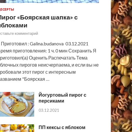
ЕСЕРТЫ
Пирог «Боярская шапка» с
яблоками
ставьте комментарий
 Приготовил : Galina.budanova 03.12.2021
ремя приготовления: 1 ч. 0 мин Сохранить Я
риготовил(а) Оценить Распечатать Тема
блочных пирогов неисчерпаема, и если вы не
робовали этот пирог с интересным
азванием "Боярская …
Йогуртовый пирог с
персиками
03.12.2021
ПП кексы с яблоком