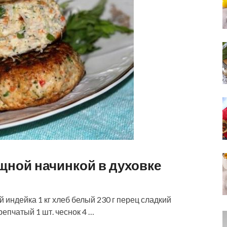
щной начинкой в духовке
индейка 1 кг хлеб белый 230 г перец сладкий
 репчатый 1 шт. чеснок 4 …