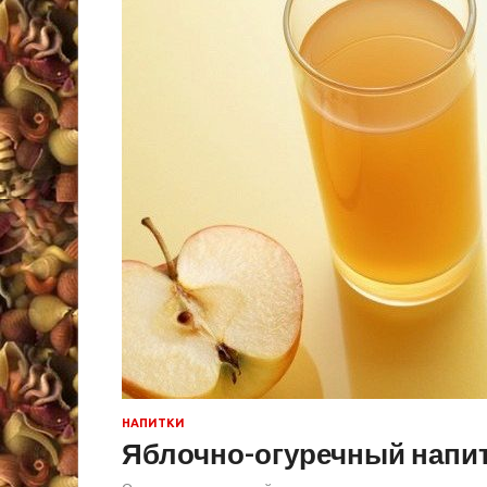
НАПИТКИ
Яблочно-огуречный напи