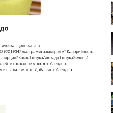
адо
тическая ценность на
392019342ккалграммграммграмм* Калорийность
тыпорции2Кокос1 штукаАвокадо1 штукаЗелень1
лейте кокосовое молоко в блендер.
и выньте мякоть. Добавьте в блендер. …