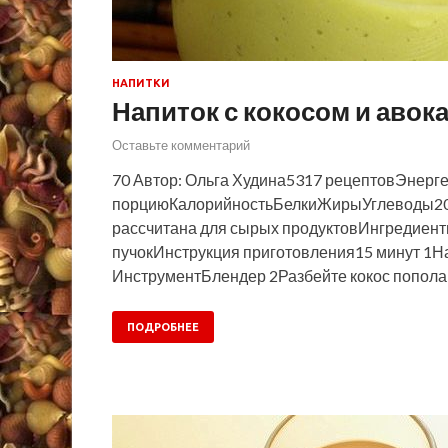
НАПИТКИ
Напиток с кокосом и авок
Оставьте комментарий
70 Автор: Ольга Худина5317 рецептовЭнерге
порциюКалорийностьБелкиЖирыУглеводы20
рассчитана для сырых продуктовИнгредиен
пучокИнструкция приготовления15 минут 1На
ИнструментБлендер 2Разбейте кокос пополам 
ПОДРОБНЕЕ