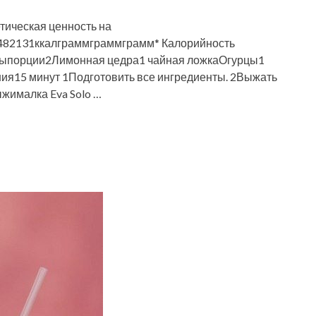
тическая ценность на
82131ккалграммграммграмм* Калорийность
тыпорции2Лимонная цедра1 чайная ложкаОгурцы1
ия15 минут 1Подготовить все ингредиенты. 2Выжать
жималка Eva Solo …