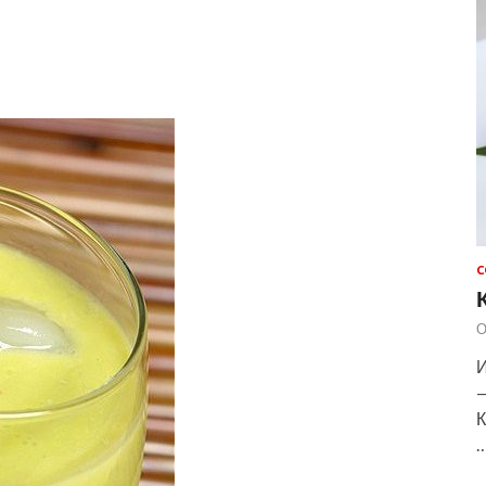
С
О
И
—
К