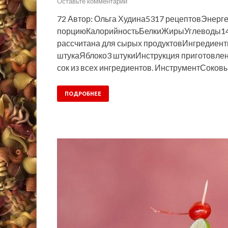
Оставьте комментарий
72 Автор: Ольга Худина5317 рецептовЭнерге
порциюКалорийностьБелкиЖирыУглеводы14
рассчитана для сырых продуктовИнгредиен
штукаЯблоко3 штукиИнструкция приготовлен
сок из всех ингредиентов. ИнструментСоковы
ПОДРОБНЕЕ