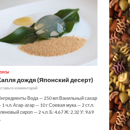
ОУСЫ
Капля дождя (Японский десерт)
ставьте комментарий
нгредиенты Вода — 250 мл Ванильный сахар
 1 ч.л. Агар-агар — 10 г Соевая мука — 2 ст.л.
леновый сироп — 2 ч.л. Б: 4.67 Ж: 2.32 У: 9.69
…