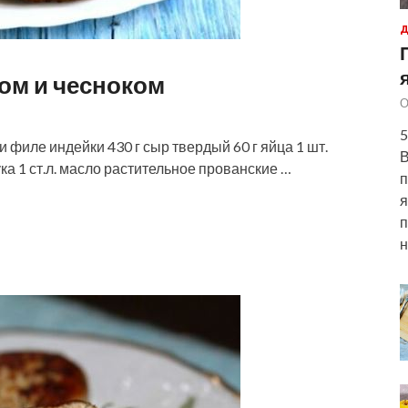
Д
ом и чесноком
О
5
филе индейки 430 г сыр твердый 60 г яйца 1 шт.
В
ука 1 ст.л. масло растительное прованские …
п
я
п
н