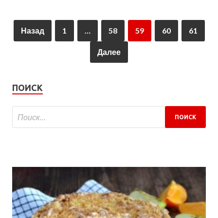
Назад
1
…
58
59
60
61
Далее
ПОИСК