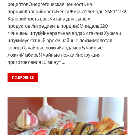
рецептовЭнергетическая ценность на
порциюКалорийностьБелкиЖирыУглеводы368112724кк
Калорийность рассчитана для сырых
продуктовИнгредиентыпорции6Миндаль320
гФиники6 штукМинеральная вода3 стаканаХурма3
штукиМускатный орех½ чайные ложкиМолотая
корица½ чайные ложкиКардамон¼ чайные
ложкиИмбирь¼ чайные ложкиИнструкция
приготовления15 минут …
ПОДРОБНЕЕ