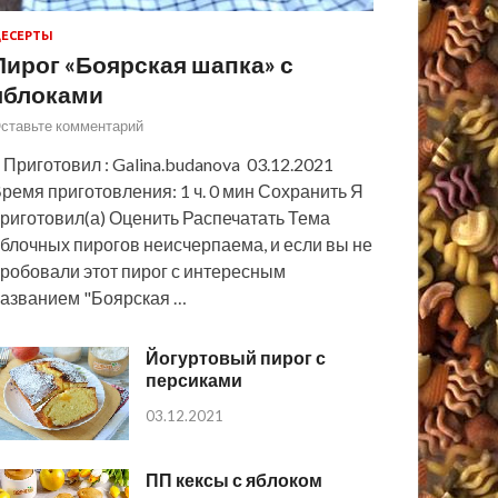
ЕСЕРТЫ
Пирог «Боярская шапка» с
яблоками
ставьте комментарий
 Приготовил : Galina.budanova 03.12.2021
ремя приготовления: 1 ч. 0 мин Сохранить Я
риготовил(а) Оценить Распечатать Тема
блочных пирогов неисчерпаема, и если вы не
робовали этот пирог с интересным
азванием "Боярская …
Йогуртовый пирог с
персиками
03.12.2021
ПП кексы с яблоком