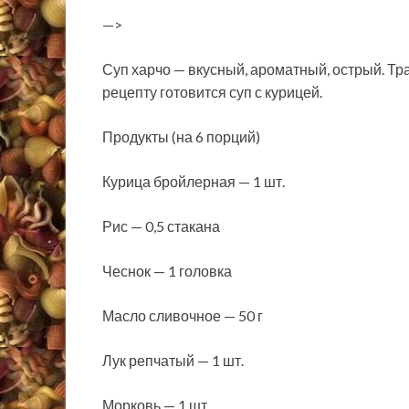
—>
Суп харчо — вкусный, ароматный, острый. Тр
рецепту готовится суп с курицей.
Продукты (на 6 порций)
Курица бройлерная — 1 шт.
Рис — 0,5 стакана
Чеснок — 1 головка
Масло сливочное — 50 г
Лук репчатый — 1 шт.
Морковь — 1
шт.