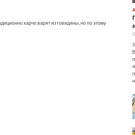
Д
адиционно харчо варят из говядины, но по этому
О
5
В
п
я
п
н