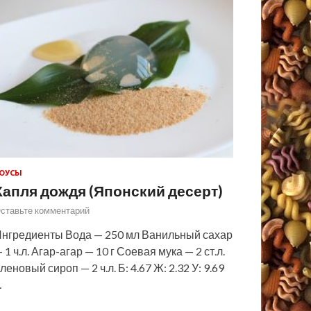
ОУСЫ
Капля дождя (Японский десерт)
ставьте комментарий
нгредиенты Вода — 250 мл Ванильный сахар
 1 ч.л. Агар-агар — 10 г Соевая мука — 2 ст.л.
леновый сироп — 2 ч.л. Б: 4.67 Ж: 2.32 У: 9.69
…