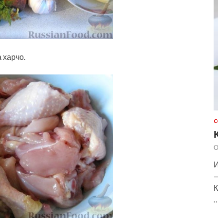
 харчо.
С
О
И
—
К