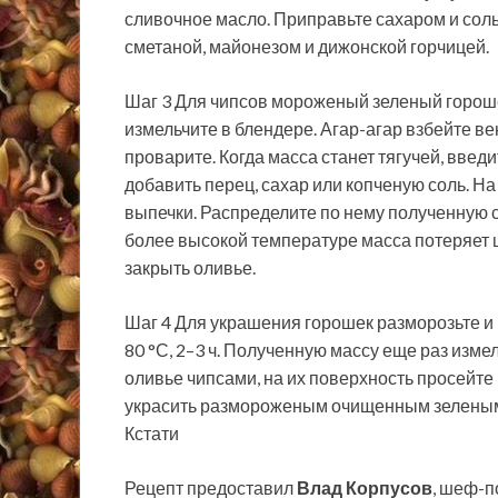
сливочное масло. Приправьте сахаром и сол
сметаной, майонезом и дижонской горчицей.
Шаг 3 Для чипсов мороженый зеленый горошек
измельчите в блендере. Агар-агар взбейте ве
проварите. Когда масса станет тягучей, введи
добавить перец, сахар или копченую соль. На
выпечки. Распределите по нему полученную см
более высокой температуре масса потеряет 
закрыть оливье.
Шаг 4 Для украшения горошек разморозьте и 
80 °С, 2–3 ч. Полученную массу еще раз изме
оливье чипсами, на их поверхность просейте
украсить размороженым очищенным зеленым г
Кстати
Рецепт предоставил
Влад Корпусов
, шеф-п