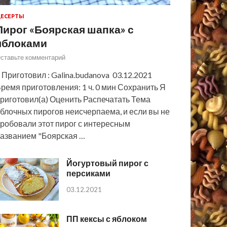
ЕСЕРТЫ
Пирог «Боярская шапка» с
яблоками
ставьте комментарий
 Приготовил : Galina.budanova 03.12.2021
ремя приготовления: 1 ч. 0 мин Сохранить Я
риготовил(а) Оценить Распечатать Тема
блочных пирогов неисчерпаема, и если вы не
робовали этот пирог с интересным
азванием "Боярская …
Йогуртовый пирог с
персиками
03.12.2021
ПП кексы с яблоком