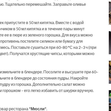
ью. Тщательно перемешайте. Заправьте оливье
 припустите в 50 мл кипятка. Вместе с водой
нчиком в 50 мл кипятка и в течение пары минут
те ее в пюре из зеленого горошка. Для вкуса можно
 противень постелите силикон или бумагу для
есь. Поставьте сушиться при 60–80 °С на 2–3 ч (при
цвет). Получатся хрустящие чипсы, которыми можно
измельчите в блендере. Посолите и высушите при 60–
льчите в блендере до состояния пудры. Накройте
 пудру из горошка. Дополнительно салат можно
орошком – его легко избавить от шкурки вручную.
овар ресторана
"Мюсли"
.