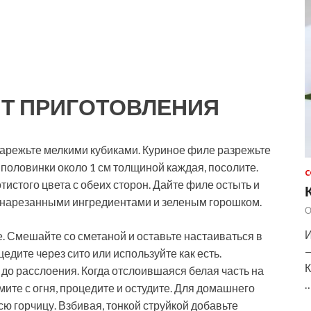
Т ПРИГОТОВЛЕНИЯ
Нарежьте мелкими кубиками. Куриное филе разрежьте
 половинки около 1 см толщиной каждая, посолите.
С
истого цвета с обеих сторон. Дайте филе остыть и
 нарезанными ингредиентами и зеленым горошком.
О
И
е. Смешайте со сметаной и оставьте настаиваться в
—
едите через сито или используйте как есть.
К
до расслоения. Когда отслоившаяся белая часть на
ите с огня, процедите и остудите. Для домашнего
ю горчицу. Взбивая, тонкой струйкой добавьте