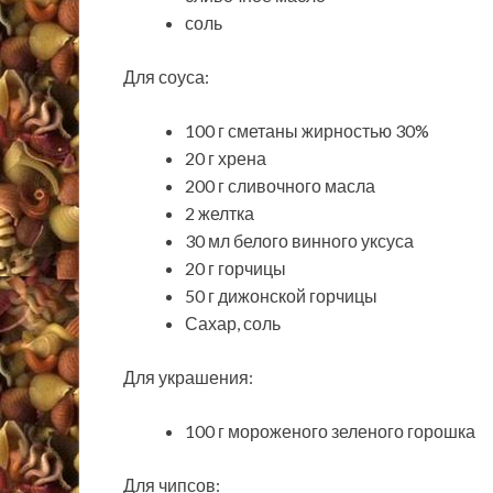
соль
Для соуса:
100 г сметаны жирностью 30%
20 г хрена
200 г сливочного масла
2 желтка
30 мл белого винного уксуса
20 г горчицы
50 г дижонской горчицы
Сахар, соль
Для украшения:
100 г мороженого зеленого горошка
Для чипсов: