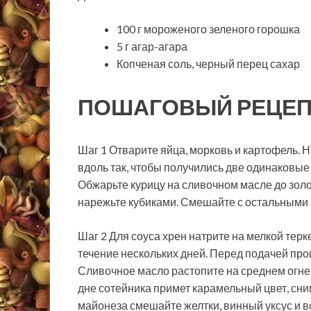
100 г мороженого зеленого горошка
5 г агар-агара
Копченая соль, черный перец сахар
ПОШАГОВЫЙ РЕЦЕП
Шаг 1 Отварите яйца, морковь и картофель. 
вдоль так, чтобы получились две одинаковые
Обжарьте курицу на сливочном масле до золот
нарежьте кубиками. Смешайте с остальными
Шаг 2 Для соуса хрен натрите на мелкой терк
течение нескольких дней. Перед подачей проц
Сливочное масло растопите на среднем огне 
дне сотейника примет карамельный цвет, сним
майонеза смешайте желтки, винный уксус и вс