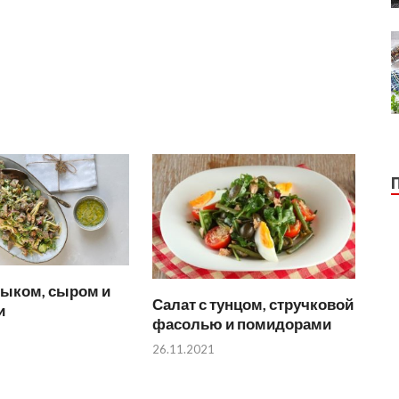
зыком, сыром и
Салат с тунцом, стручковой
и
фасолью и помидорами
26.11.2021