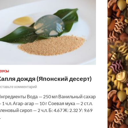
ОУСЫ
Капля дождя (Японский десерт)
ставьте комментарий
нгредиенты Вода — 250 мл Ванильный сахар
 1 ч.л. Агар-агар — 10 г Соевая мука — 2 ст.л.
леновый сироп — 2 ч.л. Б: 4.67 Ж: 2.32 У: 9.69
…