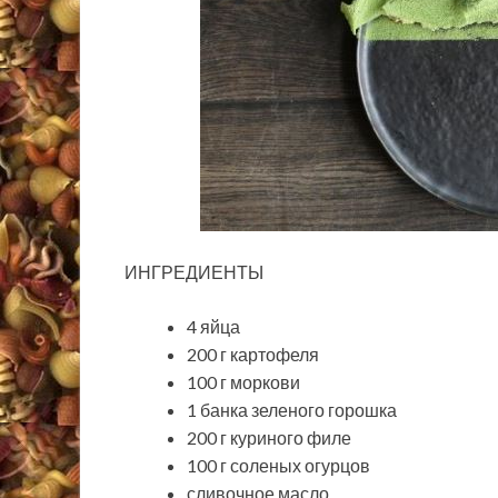
ИНГРЕДИЕНТЫ
4 яйца
200 г картофеля
100 г моркови
1 банка зеленого горошка
200 г куриного филе
100 г соленых огурцов
сливочное масло