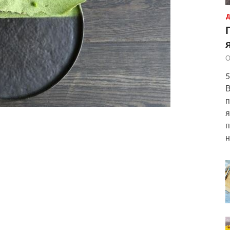
Д
О
5
В
п
я
п
н