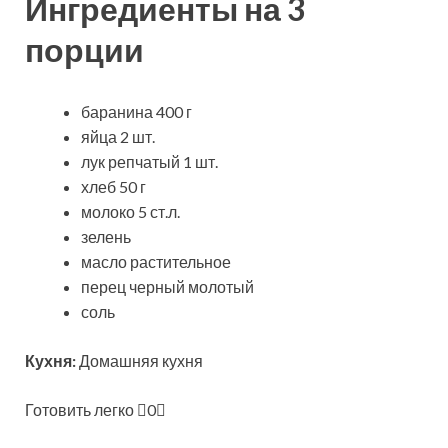
Ингредиенты на 3
порции
баранина 400 г
яйца 2 шт.
лук репчатый 1 шт.
хлеб 50 г
молоко 5 ст.л.
зелень
масло растительное
перец черный молотый
соль
Кухня:
Домашняя кухня
Готовить легко
0