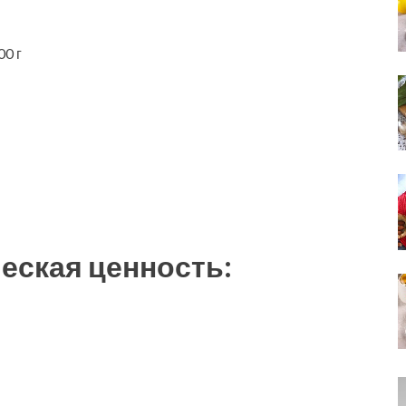
00 г
еская ценность: