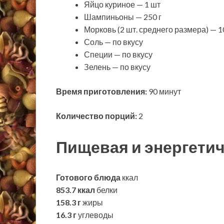
Яйцо куриное — 1 шт
Шампиньоны — 250 г
Морковь (2 шт. среднего размера) — 1
Соль — по вкусу
Специи — по вкусу
Зелень — по вкусу
Время приготовления:
90 минут
Количество порций:
2
Пищевая и энергетич
Готового блюда
ккал
853.7 ккал
белки
158.3 г
жиры
16.3 г
углеводы