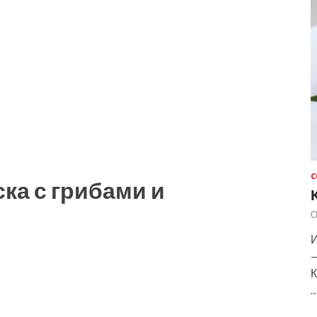
С
ка с грибами и
О
И
—
К