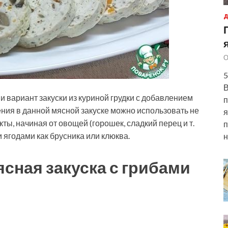
Д
О
5
В
 вариант закуски из куриной грудки с добавлением
п
нения в данной мясной закуске можно использовать не
я
кты, начиная от овощей (горошек, сладкий
перец и т.
п
и ягодами как брусника или клюква.
н
сная закуска с грибами