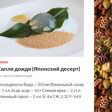
ОУСЫ
Капля дождя (Японский десерт)
ставьте комментарий
нгредиенты Вода — 250 мл Ванильный сахар
 1 ч.л. Агар-агар — 10 г Соевая мука — 2 ст.л.
леновый сироп — 2 ч.л. Б: 4.67 Ж: 2.32 У: 9.69
…