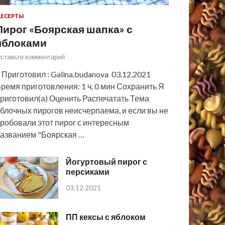
ЕСЕРТЫ
Пирог «Боярская шапка» с
яблоками
ставьте комментарий
 Приготовил : Galina.budanova 03.12.2021
ремя приготовления: 1 ч. 0 мин Сохранить Я
риготовил(а) Оценить Распечатать Тема
блочных пирогов неисчерпаема, и если вы не
робовали этот пирог с интересным
азванием "Боярская …
Йогуртовый пирог с
персиками
03.12.2021
ПП кексы с яблоком