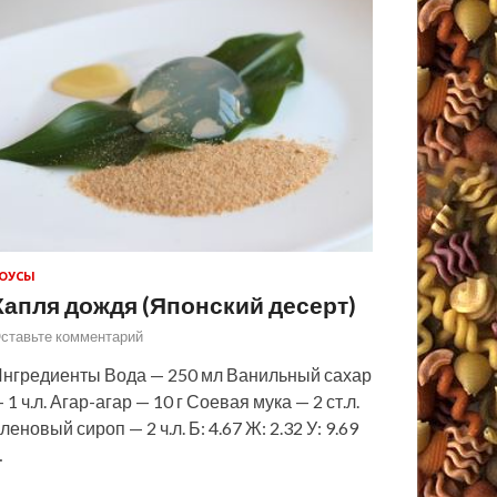
ОУСЫ
Капля дождя (Японский десерт)
ставьте комментарий
нгредиенты Вода — 250 мл Ванильный сахар
 1 ч.л. Агар-агар — 10 г Соевая мука — 2 ст.л.
леновый сироп — 2 ч.л. Б: 4.67 Ж: 2.32 У: 9.69
…