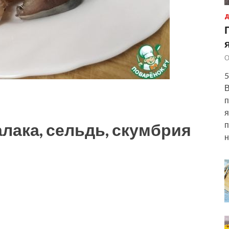
Д
О
5
В
п
я
лака, сельдь, скумбрия
п
н