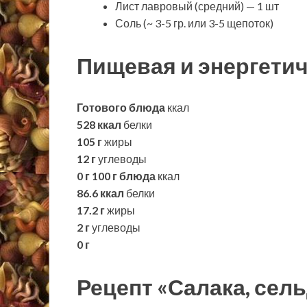
Лист лавровый (средний) — 1 шт
Соль (~ 3-5 гр. или 3-5 щепоток)
Пищевая и энергетич
Готового блюда
ккал
528 ккал
белки
105 г
жиры
12 г
углеводы
0 г
100 г блюда
ккал
86.6 ккал
белки
17.2 г
жиры
2 г
углеводы
0 г
Рецепт «Салака, сель