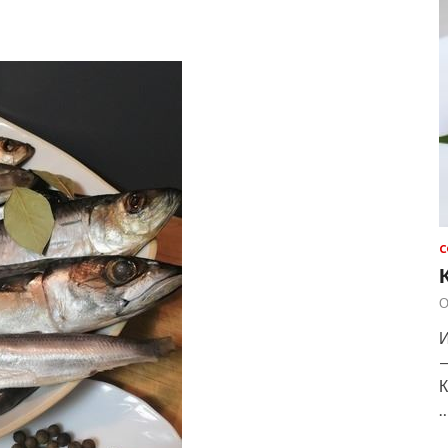
С
О
И
—
К