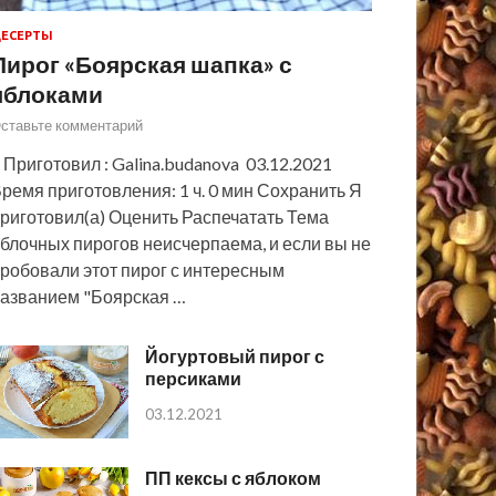
ЕСЕРТЫ
Пирог «Боярская шапка» с
яблоками
ставьте комментарий
 Приготовил : Galina.budanova 03.12.2021
ремя приготовления: 1 ч. 0 мин Сохранить Я
риготовил(а) Оценить Распечатать Тема
блочных пирогов неисчерпаема, и если вы не
робовали этот пирог с интересным
азванием "Боярская …
Йогуртовый пирог с
персиками
03.12.2021
ПП кексы с яблоком