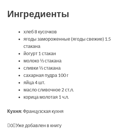
Ингредиенты
хлеб 8 кусочков
ягоды замороженные (ягоды свежие) 1.5
стакана
йогурт 1 стакан
молоко ⅓ стакана
сливки ⅓ стакана
сахарная пудра 100 г
яйца 4 шт.
масло сливочное 2 ст.л.
корица молотая 1 ч.л.
Кухня:
Французская кухня
0
Уже добавлен в книгу