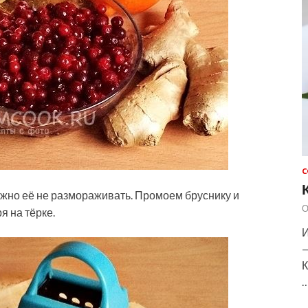
С
ожно её не размораживать. Промоем бруснику и
О
 на тёрке.
И
—
К