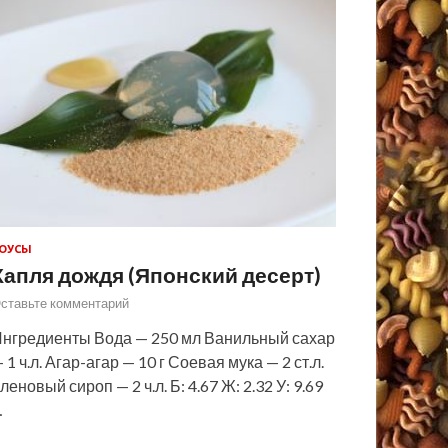
ОУСЫ
Капля дождя (Японский десерт)
ставьте комментарий
нгредиенты Вода — 250 мл Ванильный сахар
 1 ч.л. Агар-агар — 10 г Соевая мука — 2 ст.л.
леновый сироп — 2 ч.л. Б: 4.67 Ж: 2.32 У: 9.69
…