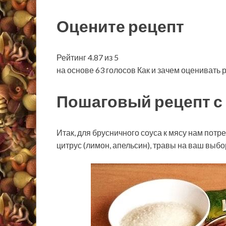
Оцените рецепт
Рейтинг 4.87 из 5
на основе 63 голосов Как и зачем оценивать 
Пошаговый рецепт с 
Итак, для брусничного соуса к мясу нам потр
цитрус (лимон, апельсин), травы на ваш выбо