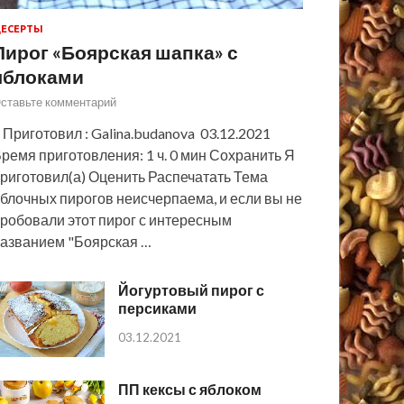
ЕСЕРТЫ
Пирог «Боярская шапка» с
яблоками
ставьте комментарий
 Приготовил : Galina.budanova 03.12.2021
ремя приготовления: 1 ч. 0 мин Сохранить Я
риготовил(а) Оценить Распечатать Тема
блочных пирогов неисчерпаема, и если вы не
робовали этот пирог с интересным
азванием "Боярская …
Йогуртовый пирог с
персиками
03.12.2021
ПП кексы с яблоком