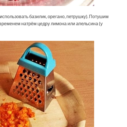
использовать базилик, орегано, петрушку). Потушим
 временем натрём цедру лимона или апельсина (у