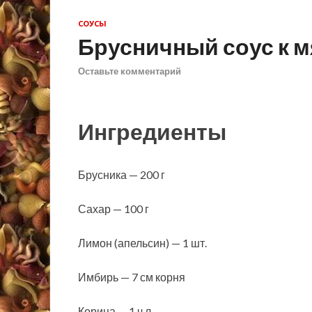
СОУСЫ
Брусничный соус к м
Оставьте комментарий
Ингредиенты
Брусника — 200 г
Сахар — 100 г
Лимон (апельсин) — 1 шт.
Имбирь — 7 см корня
Корица — 1 ч.л.