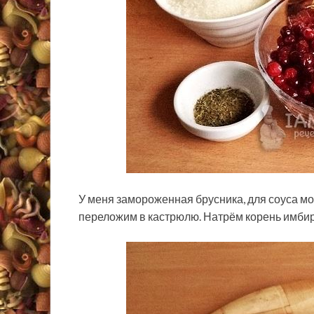
У меня замороженная брусника, для соуса м
переложим в кастрюлю. Натрём корень имбиря