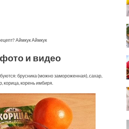
рецепт? Аймкук Аймкук
фото и видео
ебуются: брусника (можно замороженная), сахар,
р, корица, корень имбиря.