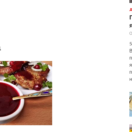
Д
О
5
а
В
п
я
п
н