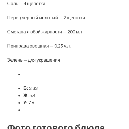
Соль — 4 щепотки
Перец черный молотый — 2 щепотки
Сметана любой жирности — 200 мл
Приправа овощная — 0,25 ч.л.
Зелень — для украшения
Б:
3.33
Ж:
5.4
У:
7.6
Фото готового блюда