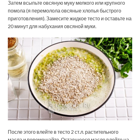
Затем всыпьте овсяную муку мелкого или крупного
помола (я перемолола овсяные хлопья быстрого
приготовления). Замесите жидкое тесто и оставьте на
20 минут для набухания овсяной муки.
После этого влейте в тесто 2 ст.л. растительного
масла и перемешайте. Оставшееся масло влейте на