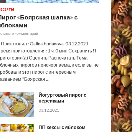
ЕСЕРТЫ
Пирог «Боярская шапка» с
яблоками
ставьте комментарий
 Приготовил : Galina.budanova 03.12.2021
ремя приготовления: 1 ч. 0 мин Сохранить Я
риготовил(а) Оценить Распечатать Тема
блочных пирогов неисчерпаема, и если вы не
робовали этот пирог с интересным
азванием "Боярская …
Йогуртовый пирог с
персиками
03.12.2021
ПП кексы с яблоком