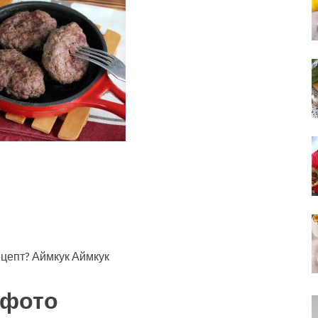
ецепт? Аймкук Аймкук
 фото