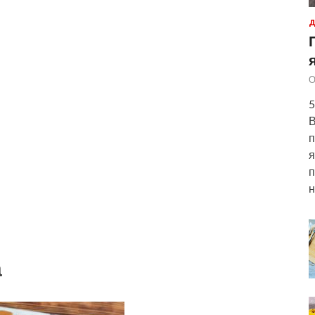
Д
О
5
В
п
я
п
н
а