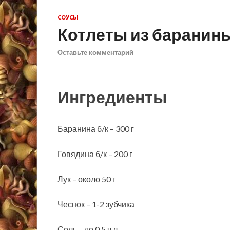
СОУСЫ
Котлеты из баранин
Оставьте комментарий
Ингредиенты
Баранина б/к – 300 г
Говядина б/к – 200 г
Лук – около 50 г
Чеснок – 1-2 зубчика
Соль – до 0,5 ч.л.