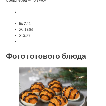
Соль, перец — по вкусу
Б:
7.41
Ж:
19.86
У:
2.79
Фото готового блюда