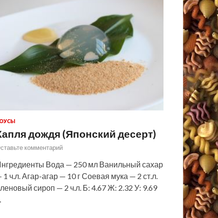
ОУСЫ
Капля дождя (Японский десерт)
ставьте комментарий
нгредиенты Вода — 250 мл Ванильный сахар
 1 ч.л. Агар-агар — 10 г Соевая мука — 2 ст.л.
леновый сироп — 2 ч.л. Б: 4.67 Ж: 2.32 У: 9.69
…