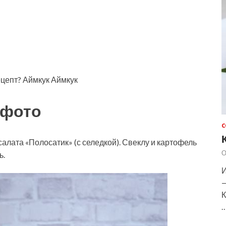
ецепт? Аймкук Аймкук
 фото
С
лата «Полосатик» (с селедкой). Свеклу и картофель
О
ь.
И
—
К