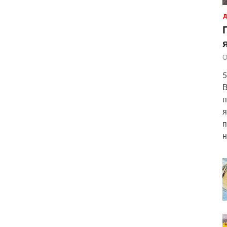
Д
О
5
В
п
я
п
н