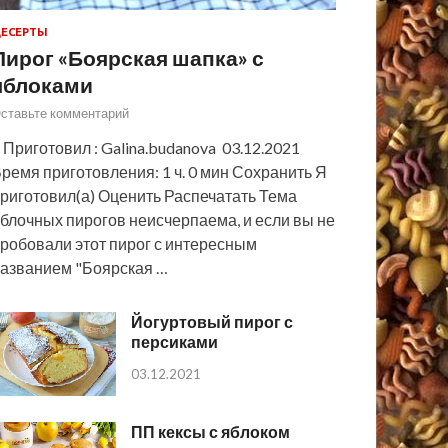
ЕСЕРТЫ
Пирог «Боярская шапка» с
яблоками
ставьте комментарий
 Приготовил : Galina.budanova 03.12.2021
ремя приготовления: 1 ч. 0 мин Сохранить Я
риготовил(а) Оценить Распечатать Тема
блочных пирогов неисчерпаема, и если вы не
робовали этот пирог с интересным
азванием "Боярская …
Йогуртовый пирог с
персиками
03.12.2021
ПП кексы с яблоком