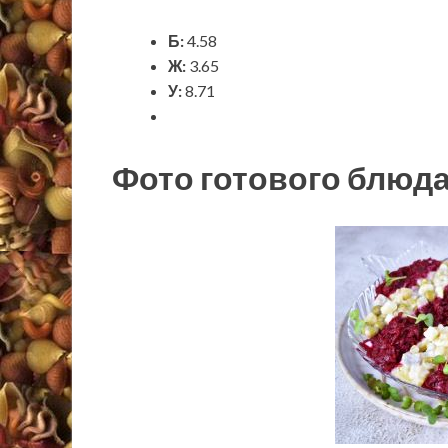
Б:
4.58
Ж:
3.65
У:
8.71
Фото готового блюд