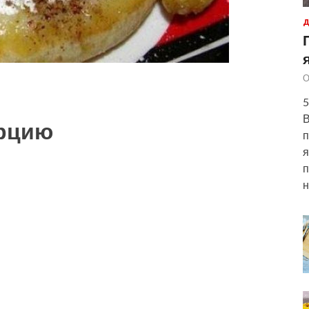
Д
О
5
В
орцию
п
я
п
н