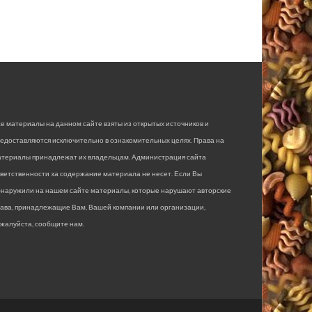
е материалы на данном сайте взяты из открытых источников и
едоставляются исключительно в ознакомительных целях. Права на
атериалы принадлежат их владельцам. Администрация сайта
ветственности за содержание материала не несет. Если Вы
бнаружили на нашем сайте материалы, которые нарушают авторские
рава, принадлежащие Вам, Вашей компании или организации,
жалуйста, сообщите нам.