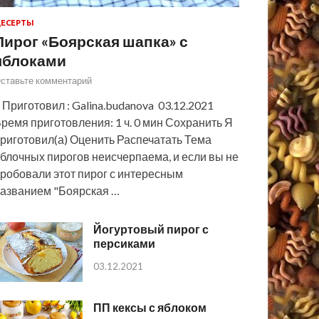
ЕСЕРТЫ
Пирог «Боярская шапка» с
яблоками
ставьте комментарий
 Приготовил : Galina.budanova 03.12.2021
ремя приготовления: 1 ч. 0 мин Сохранить Я
риготовил(а) Оценить Распечатать Тема
блочных пирогов неисчерпаема, и если вы не
робовали этот пирог с интересным
азванием "Боярская …
Йогуртовый пирог с
персиками
03.12.2021
ПП кексы с яблоком