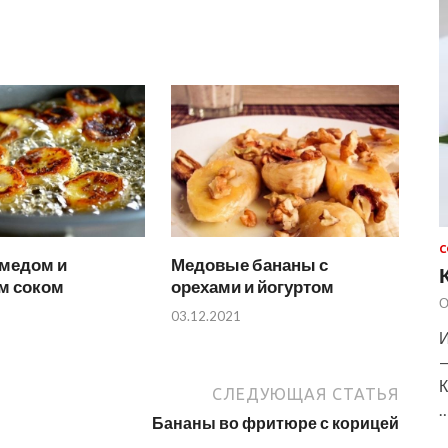
С
 медом и
Медовые бананы с
м соком
орехами и йогуртом
О
03.12.2021
И
—
К
СЛЕДУЮЩАЯ СТАТЬЯ
Бананы во фритюре с корицей