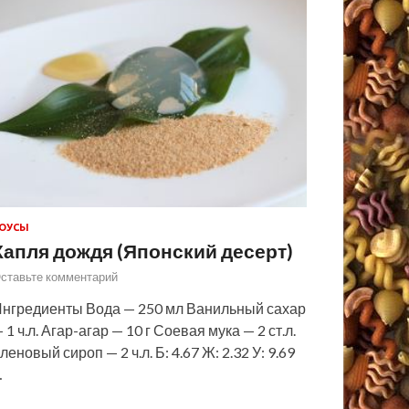
ОУСЫ
Капля дождя (Японский десерт)
ставьте комментарий
нгредиенты Вода — 250 мл Ванильный сахар
 1 ч.л. Агар-агар — 10 г Соевая мука — 2 ст.л.
леновый сироп — 2 ч.л. Б: 4.67 Ж: 2.32 У: 9.69
…