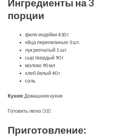
Ингредиенты на 3
порции
филе индейки 430 г
яйца перепелиные 3 шт.
лук репчатый 1 шт.
сыр твердый 90 г
молоко 90 мл
хлеб белый 40 г
соль
Кухня:
Домашняя кухня
Готовить легко
0
Приготовление: