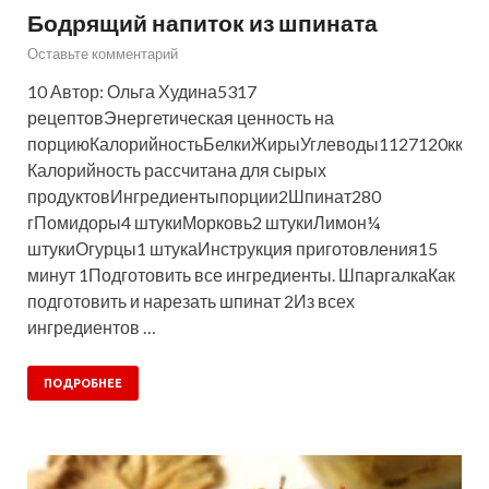
Бодрящий напиток из шпината
Оставьте комментарий
10 Автор: Ольга Худина5317
рецептовЭнергетическая ценность на
порциюКалорийностьБелкиЖирыУглеводы1127120ккал
Калорийность рассчитана для сырых
продуктовИнгредиентыпорции2Шпинат280
гПомидоры4 штукиМорковь2 штукиЛимон¼
штукиОгурцы1 штукаИнструкция приготовления15
минут 1Подготовить все ингредиенты. ШпаргалкаКак
подготовить и нарезать шпинат 2Из всех
ингредиентов …
ПОДРОБНЕЕ