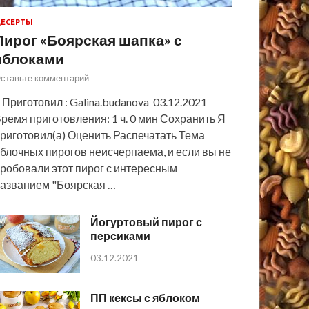
ЕСЕРТЫ
Пирог «Боярская шапка» с
яблоками
ставьте комментарий
 Приготовил : Galina.budanova 03.12.2021
ремя приготовления: 1 ч. 0 мин Сохранить Я
риготовил(а) Оценить Распечатать Тема
блочных пирогов неисчерпаема, и если вы не
робовали этот пирог с интересным
азванием "Боярская …
Йогуртовый пирог с
персиками
03.12.2021
ПП кексы с яблоком