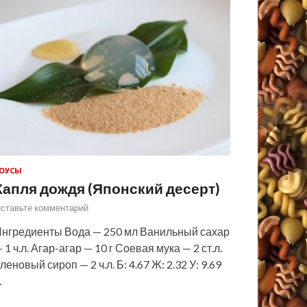
ОУСЫ
Капля дождя (Японский десерт)
ставьте комментарий
нгредиенты Вода — 250 мл Ванильный сахар
 1 ч.л. Агар-агар — 10 г Соевая мука — 2 ст.л.
леновый сироп — 2 ч.л. Б: 4.67 Ж: 2.32 У: 9.69
…