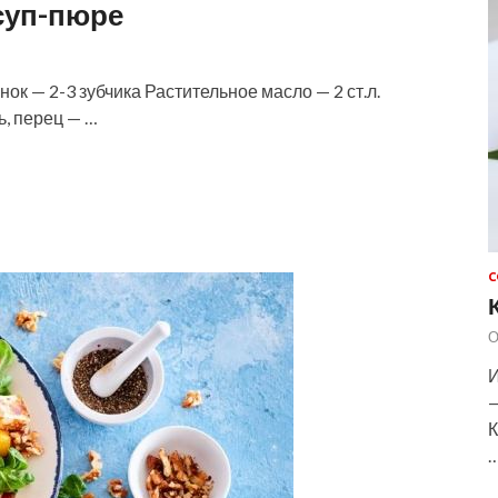
суп-пюре
ок — 2-3 зубчика Растительное масло — 2 ст.л.
ь, перец — …
С
О
И
—
К