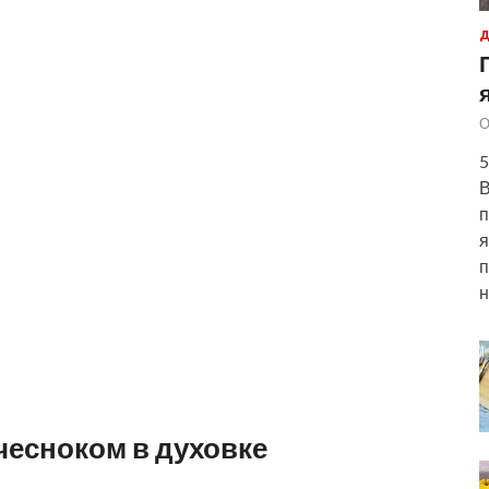
Д
О
5
В
п
я
п
н
чесноком в духовке