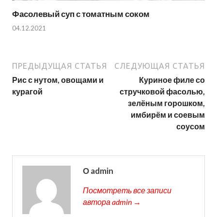
Фасолевый суп с томатным соком
04.12.2021
ПРЕДЫДУЩАЯ СТАТЬЯ
СЛЕДУЮЩАЯ СТАТЬЯ
Рис с нутом, овощами и
Куриное филе со
курагой
стручковой фасолью,
зелёным горошком,
имбирём и соевым
соусом
О admin
Посмотреть все записи
автора admin →