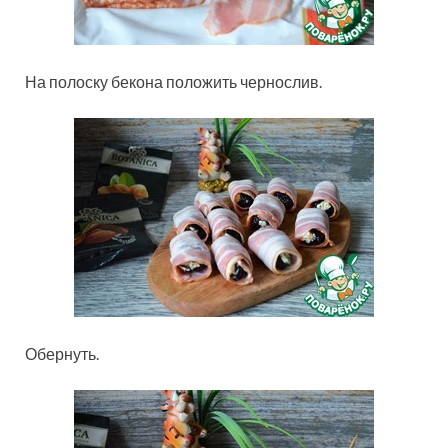
На полоску бекона положить чернослив.
Обернуть.