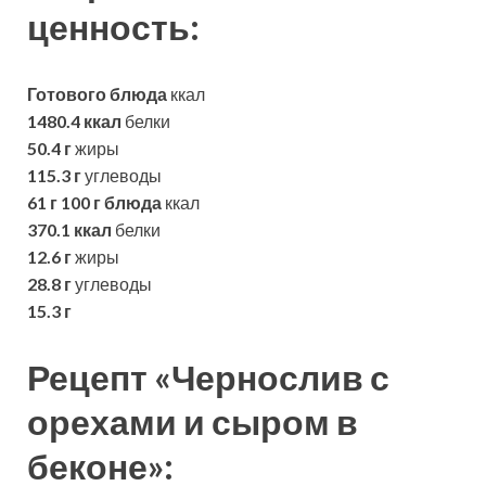
ценность:
Готового блюда
ккал
1480.4 ккал
белки
50.4 г
жиры
115.3 г
углеводы
61 г
100 г блюда
ккал
370.1 ккал
белки
12.6 г
жиры
28.8 г
углеводы
15.3 г
Рецепт «Чернослив с
орехами и сыром в
беконе»: