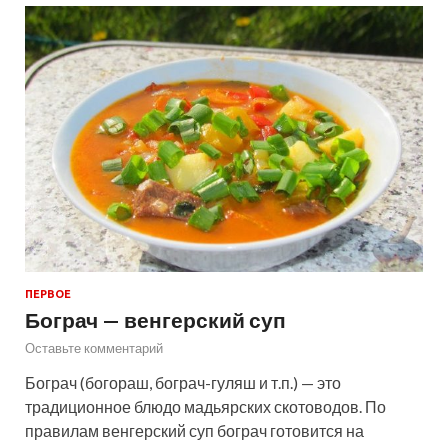
ПЕРВОЕ
Бограч — венгерский суп
Оставьте комментарий
Бограч (богораш, бограч-гуляш и т.п.) — это
традиционное блюдо мадьярских скотоводов. По
правилам венгерский суп бограч готовится на