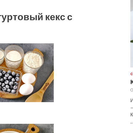
гуртовый кекс с
С
О
И
—
К