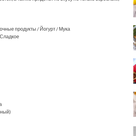
очные продукты / Йогурт / Мука
/ Сладкое
а
ьный)