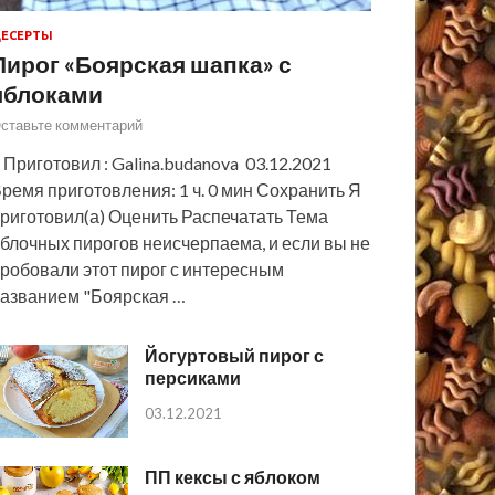
ЕСЕРТЫ
Пирог «Боярская шапка» с
яблоками
ставьте комментарий
 Приготовил : Galina.budanova 03.12.2021
ремя приготовления: 1 ч. 0 мин Сохранить Я
риготовил(а) Оценить Распечатать Тема
блочных пирогов неисчерпаема, и если вы не
робовали этот пирог с интересным
азванием "Боярская …
Йогуртовый пирог с
персиками
03.12.2021
ПП кексы с яблоком