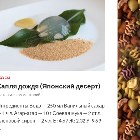
ОУСЫ
Капля дождя (Японский десерт)
ставьте комментарий
нгредиенты Вода — 250 мл Ванильный сахар
 1 ч.л. Агар-агар — 10 г Соевая мука — 2 ст.л.
леновый сироп — 2 ч.л. Б: 4.67 Ж: 2.32 У: 9.69
…