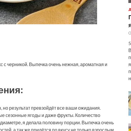
Д
О
5
В
п
с с черникой. Выпечка очень нежная, ароматная и
я
п
н
ения:
в, но результат превзойдёт все ваши ожидания.
е сезонные ягоды и даже фрукты. Количество
 диаметре, я делала половину порции. Выпечка очень
стей, а так же придётся по вкусу не только взрослым,