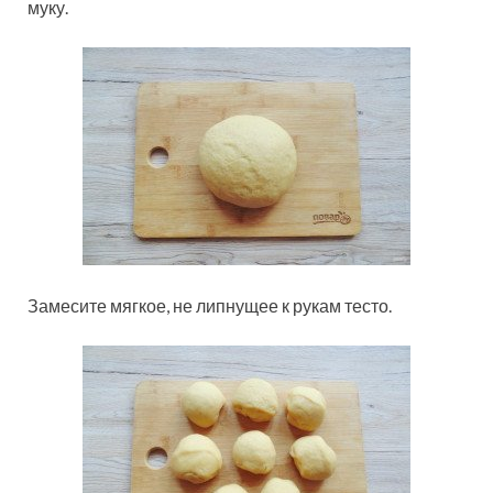
муку.
Замесите мягкое, не липнущее к рукам тесто.