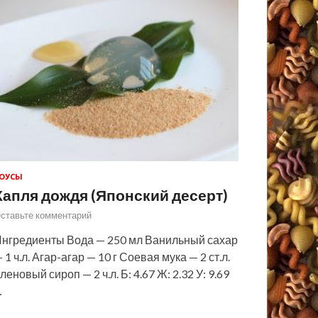
ОУСЫ
Капля дождя (Японский десерт)
ставьте комментарий
нгредиенты Вода — 250 мл Ванильный сахар
 1 ч.л. Агар-агар — 10 г Соевая мука — 2 ст.л.
леновый сироп — 2 ч.л. Б: 4.67 Ж: 2.32 У: 9.69
…