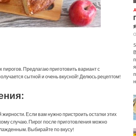
Д
О
5
В
п
я
 пирогов. Предлагаю приготовить вариант с
п
олучается сытной и очень вкусной! Делюсь рецептом!
н
ения:
 жирности. Если вам нужно пристроить остатки этих
акому случаю. Пирог после приготовления можно
охлажденным. Выбирайте по вкусу!