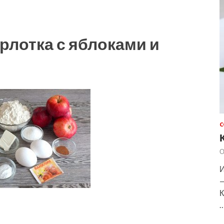
рлотка с яблоками и
»
С
О
И
—
К