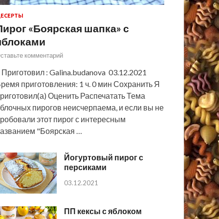
ЕСЕРТЫ
Пирог «Боярская шапка» с
яблоками
ставьте комментарий
 Приготовил : Galina.budanova 03.12.2021
ремя приготовления: 1 ч. 0 мин Сохранить Я
риготовил(а) Оценить Распечатать Тема
блочных пирогов неисчерпаема, и если вы не
робовали этот пирог с интересным
азванием "Боярская …
Йогуртовый пирог с
персиками
03.12.2021
ПП кексы с яблоком