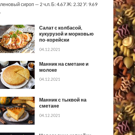
леновый сироп — 2 ч.л. Б: 4.67 Ж: 2.32 У: 9.69
…
Салат с колбасой,
кукурузой и морковью
по-корейски
04.12.2021
Манник на сметане и
молоке
04.12.2021
Манник с тыквой на
сметане
04.12.2021