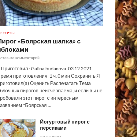
ЕСЕРТЫ
Пирог «Боярская шапка» с
яблоками
ставьте комментарий
 Приготовил : Galina.budanova 03.12.2021
ремя приготовления: 1 ч. 0 мин Сохранить Я
риготовил(а) Оценить Распечатать Тема
блочных пирогов неисчерпаема, и если вы не
робовали этот пирог с интересным
азванием "Боярская …
Йогуртовый пирог с
персиками