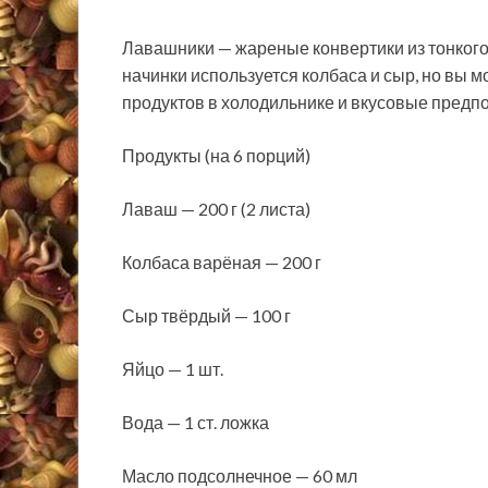
Лавашники — жареные конвертики из тонкого 
начинки используется колбаса и сыр, но вы м
продуктов в холодильнике и вкусовые предпо
Продукты (на 6 порций)
Лаваш — 200 г (2 листа)
Колбаса варёная — 200 г
Сыр твёрдый — 100 г
Яйцо — 1 шт.
Вода — 1 ст. ложка
Масло подсолнечное — 60 мл