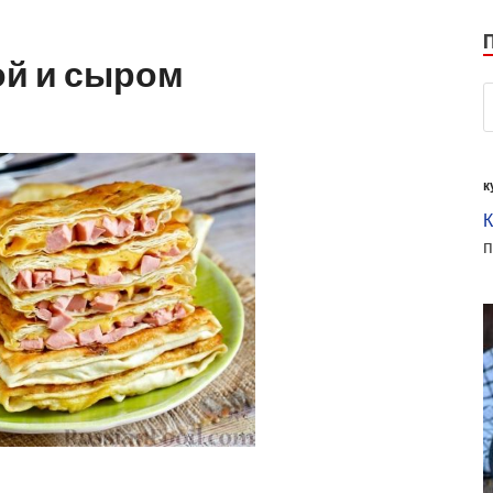
ой и сыром
к
К
п