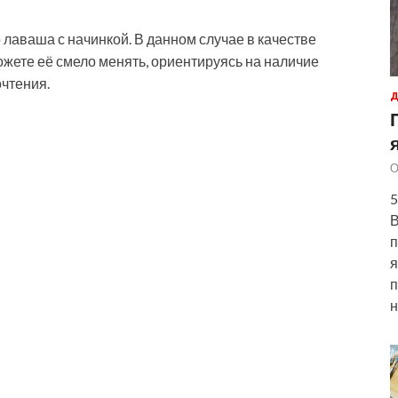
лаваша с начинкой. В данном случае в качестве
ожете её смело менять, ориентируясь на наличие
чтения.
Д
О
5
В
п
я
п
н