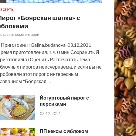
ЕСЕРТЫ
Пирог «Боярская шапка» с
яблоками
ставьте комментарий
 Приготовил : Galina.budanova 03.12.2021
ремя приготовления: 1 ч. 0 мин Сохранить Я
риготовил(а) Оценить Распечатать Тема
блочных пирогов неисчерпаема, и если вы не
робовали этот пирог с интересным
азванием "Боярская …
Йогуртовый пирог с
персиками
03.12.2021
ПП кексы с яблоком