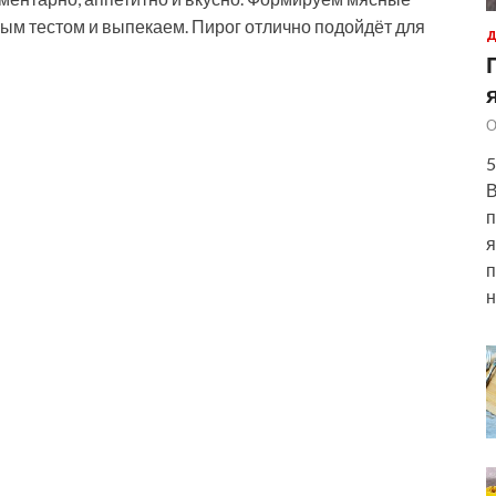
ым тестом и выпекаем. Пирог отлично подойдёт для
Д
О
5
В
п
я
п
н