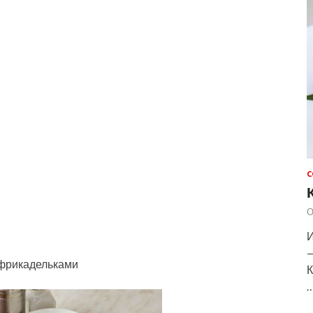
С
О
И
—
 фрикадельками
К