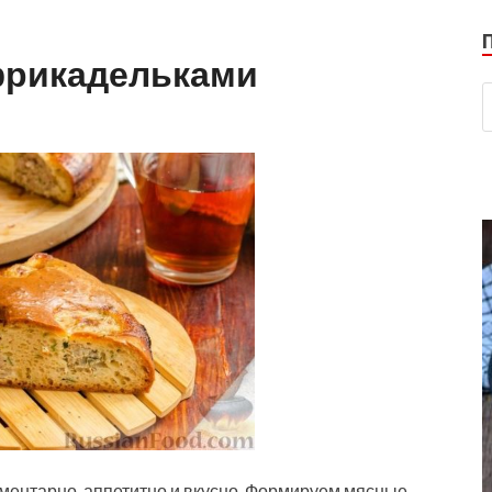
 фрикадельками
лементарно, аппетитно и вкусно. Формируем мясные