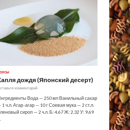
ОУСЫ
Капля дождя (Японский десерт)
ставьте комментарий
нгредиенты Вода — 250 мл Ванильный сахар
 1 ч.л. Агар-агар — 10 г Соевая мука — 2 ст.л.
леновый сироп — 2 ч.л. Б: 4.67 Ж: 2.32 У: 9.69
…