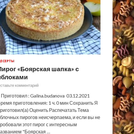
ЕСЕРТЫ
Пирог «Боярская шапка» с
яблоками
ставьте комментарий
 Приготовил : Galina.budanova 03.12.2021
ремя приготовления: 1 ч. 0 мин Сохранить Я
риготовил(а) Оценить Распечатать Тема
блочных пирогов неисчерпаема, и если вы не
робовали этот пирог с интересным
азванием "Боярская …