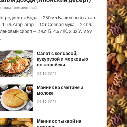
ставьте комментарий
нгредиенты Вода — 250 мл Ванильный сахар
 1 ч.л. Агар-агар — 10 г Соевая мука — 2 ст.л.
леновый сироп — 2 ч.л. Б: 4.67 Ж: 2.32 У: 9.69
…
Салат с колбасой,
кукурузой и морковью
по-корейски
04.12.2021
Манник на сметане и
молоке
04.12.2021
Манник с тыквой на
сметане