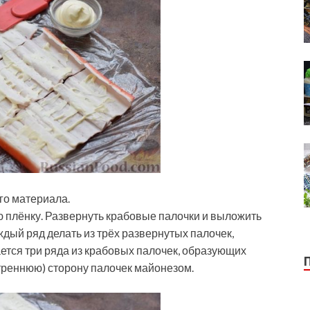
го материала.
 плёнку. Развернуть крабовые палочки и выложить
дый ряд делать из трёх развернутых палочек,
ется три ряда из крабовых палочек, образующих
треннюю) сторону палочек майонезом.