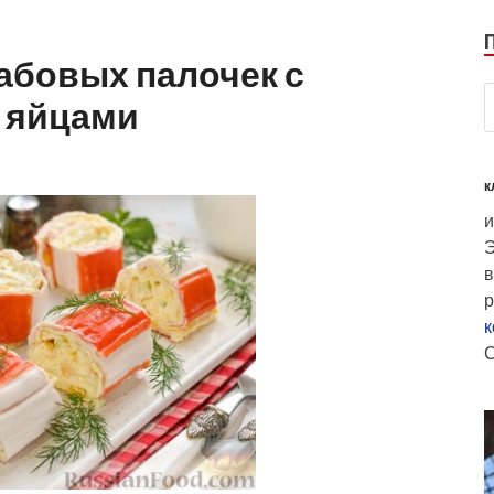
рабовых палочек с
и яйцами
к
и
Э
в
р
к