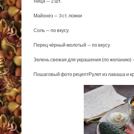
Яйца — 2 шт.
Майонез — 3 ст. ложки
Соль — по вкусу
Перец чёрный молотый — по вкусу
Зелень свежая для украшения (по желанию) —
Пошаговый фото рецептРулет из лаваша и кр