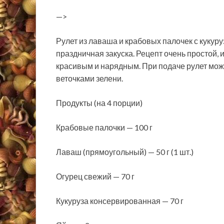
—>
Рулет из лаваша и крабовых палочек с кукуру
праздничная закуска. Рецепт очень простой,
красивым и нарядным. При подаче рулет мож
веточками зелени.
Продукты (на 4 порции)
Крабовые палочки — 100 г
Лаваш (прямоугольный) — 50 г (1 шт.)
Огурец свежий — 70 г
Кукуруза консервированная — 70 г