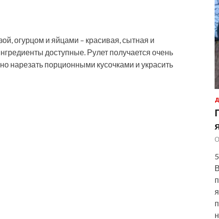
зой, огурцом и яйцами – красивая, сытная и
 ингредиенты доступные. Рулет получается очень
но нарезать порционными кусочками и украсить
Д
О
5
В
п
я
п
н