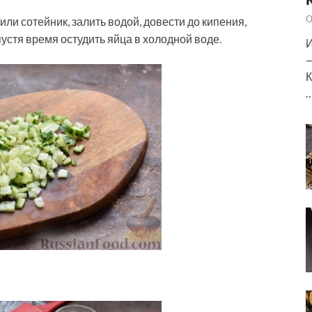
О
ли сотейник, залить водой, довести до кипения,
устя время остудить яйца в холодной воде.
И
—
К