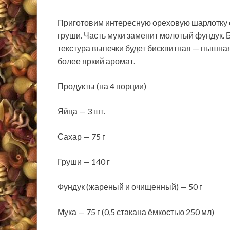
Приготовим интересную ореховую шарлотку с
груши. Часть муки заменит молотый фундук. Б
текстура выпечки будет бисквитная — пышна
более яркий аромат.
Продукты (на 4 порции)
Яйца — 3 шт.
Сахар — 75 г
Груши — 140 г
Фундук (жареный и очищенный) — 50 г
Мука — 75 г (0,5 стакана ёмкостью 250 мл)