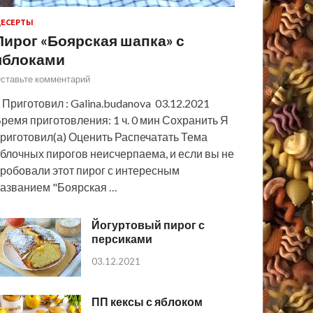
ЕСЕРТЫ
Пирог «Боярская шапка» с
яблоками
ставьте комментарий
 Приготовил : Galina.budanova 03.12.2021
ремя приготовления: 1 ч. 0 мин Сохранить Я
риготовил(а) Оценить Распечатать Тема
блочных пирогов неисчерпаема, и если вы не
робовали этот пирог с интересным
азванием "Боярская …
Йогуртовый пирог с
персиками
03.12.2021
ПП кексы с яблоком