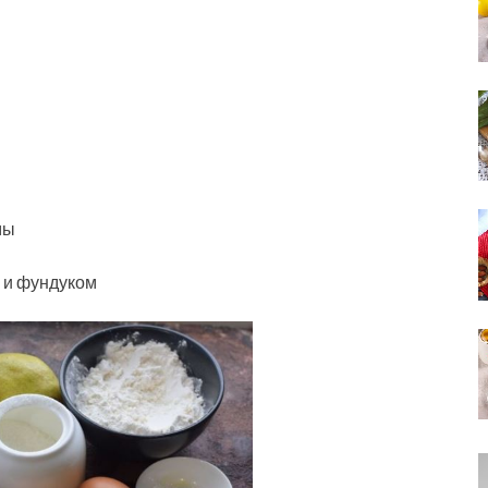
мы
 и фундуком