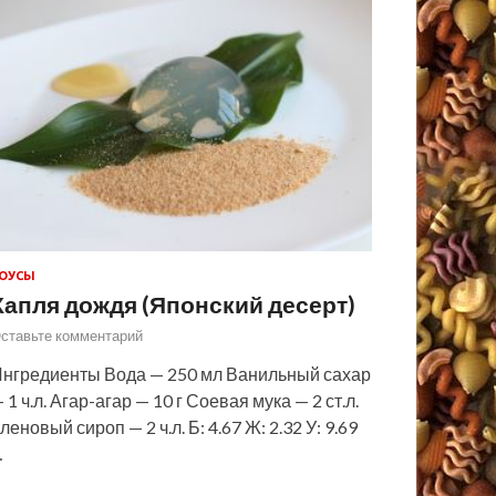
ОУСЫ
Капля дождя (Японский десерт)
ставьте комментарий
нгредиенты Вода — 250 мл Ванильный сахар
 1 ч.л. Агар-агар — 10 г Соевая мука — 2 ст.л.
леновый сироп — 2 ч.л. Б: 4.67 Ж: 2.32 У: 9.69
…