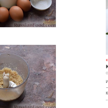
С
О
И
—
К