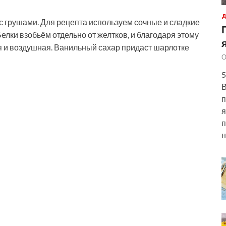
Д
 грушами. Для рецепта используем сочные и сладкие
елки взобьём отдельно от желтков, и благодаря этому
я и воздушная. Ванильный сахар
придаст шарлотке
О
5
В
п
я
п
н