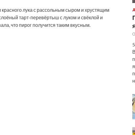
и красного лука с рассольным сыром и хрустящим
Д
слоёный тарт-перевёртыш с луком и свёклой и
ала, что пирог получится таким вкусным.
О
5
В
п
я
п
н