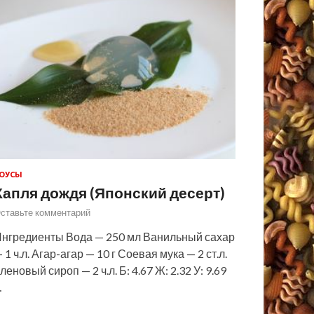
ОУСЫ
Капля дождя (Японский десерт)
ставьте комментарий
нгредиенты Вода — 250 мл Ванильный сахар
 1 ч.л. Агар-агар — 10 г Соевая мука — 2 ст.л.
леновый сироп — 2 ч.л. Б: 4.67 Ж: 2.32 У: 9.69
…