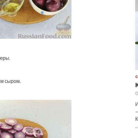
меры.
С
им сыром.
О
И
—
К