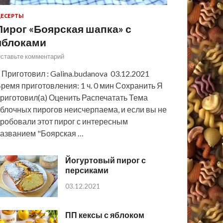
ЕСЕРТЫ
Пирог «Боярская шапка» с
яблоками
ставьте комментарий
 Приготовил : Galina.budanova 03.12.2021
ремя приготовления: 1 ч. 0 мин Сохранить Я
риготовил(а) Оценить Распечатать Тема
блочных пирогов неисчерпаема, и если вы не
робовали этот пирог с интересным
азванием "Боярская …
Йогуртовый пирог с
персиками
03.12.2021
ПП кексы с яблоком