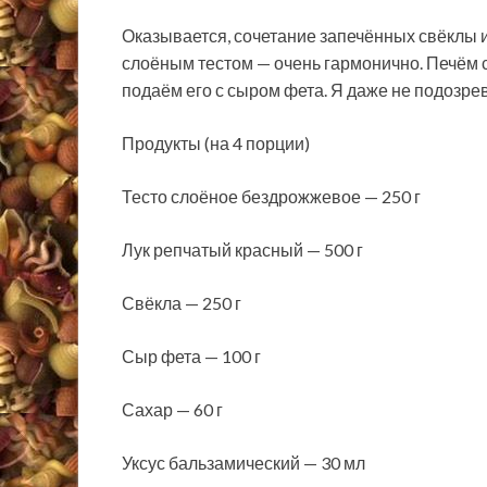
Оказывается, сочетание запечённых свёклы 
слоёным тестом — очень гармонично. Печём 
подаём его с сыром фета. Я даже не подозрев
Продукты
(на 4 порции)
Тесто слоёное бездрожжевое — 250 г
Лук репчатый красный — 500 г
Свёкла — 250 г
Сыр фета — 100 г
Сахар — 60 г
Уксус бальзамический — 30 мл