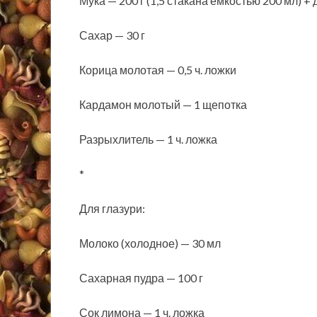
Мука — 200 г (1,5 стакана ёмкостью 200 мл) +
Сахар — 30 г
Корица молотая — 0,5 ч. ложки
Кардамон молотый — 1 щепотка
Разрыхлитель — 1 ч. ложка
*
Для глазури:
Молоко (холодное) — 30 мл
Сахарная пудра — 100 г
Сок лимона — 1 ч. ложка