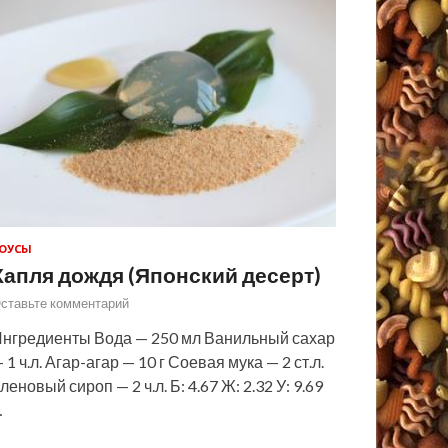
ОУСЫ
Капля дождя (Японский десерт)
ставьте комментарий
нгредиенты Вода — 250 мл Ванильный сахар
 1 ч.л. Агар-агар — 10 г Соевая мука — 2 ст.л.
леновый сироп — 2 ч.л. Б: 4.67 Ж: 2.32 У: 9.69
…