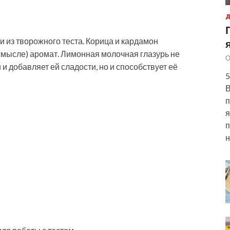
Д
и из творожного теста. Корица и кардамон
мысле) аромат. Лимонная молочная глазурь не
О
и добавляет ей сладости, но и способствует её
5
В
п
я
п
н