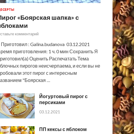
ЕСЕРТЫ
Пирог «Боярская шапка» с
яблоками
ставьте комментарий
 Приготовил : Galina.budanova 03.12.2021
ремя приготовления: 1 ч. 0 мин Сохранить Я
риготовил(а) Оценить Распечатать Тема
блочных пирогов неисчерпаема, и если вы не
робовали этот пирог с интересным
азванием "Боярская …
Йогуртовый пирог с
персиками
03.12.2021
ПП кексы с яблоком