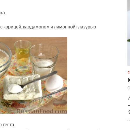
жка
 корицей, кардамоном и лимонной глазурью
С
О
И
—
К
 теста.