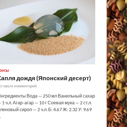
ОУСЫ
Капля дождя (Японский десерт)
ставьте комментарий
нгредиенты Вода — 250 мл Ванильный сахар
 1 ч.л. Агар-агар — 10 г Соевая мука — 2 ст.л.
леновый сироп — 2 ч.л. Б: 4.67 Ж: 2.32 У: 9.69
…