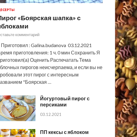
ЕСЕРТЫ
Пирог «Боярская шапка» с
яблоками
ставьте комментарий
 Приготовил : Galina.budanova 03.12.2021
ремя приготовления: 1 ч. 0 мин Сохранить Я
риготовил(а) Оценить Распечатать Тема
блочных пирогов неисчерпаема, и если вы не
робовали этот пирог с интересным
азванием "Боярская …
Йогуртовый пирог с
персиками
03.12.2021
ПП кексы с яблоком