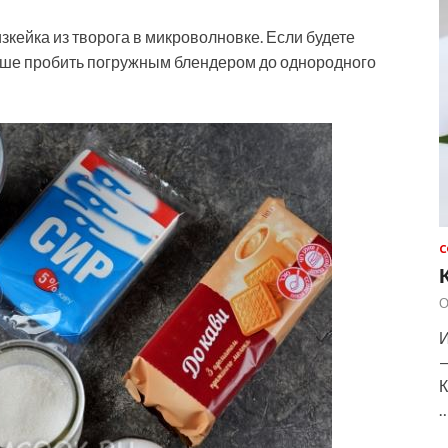
зкейка из творога в микроволновке. Если будете
учше пробить погружным блендером до однородного
С
О
И
—
К