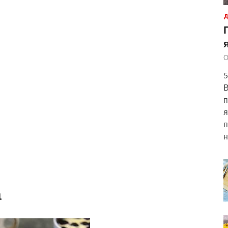
Д
О
5
В
п
я
п
н
а