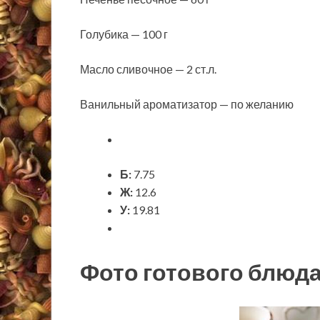
Голубика — 100 г
Масло сливочное — 2 ст.л.
Ванильный ароматизатор — по желанию
Б:
7.75
Ж:
12.6
У:
19.81
Фото готового блюд