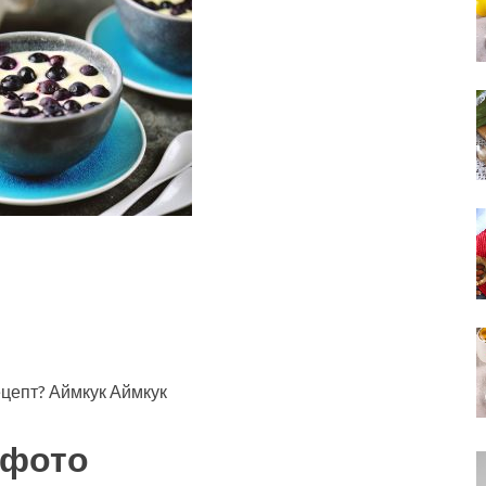
ецепт? Аймкук Аймкук
 фото