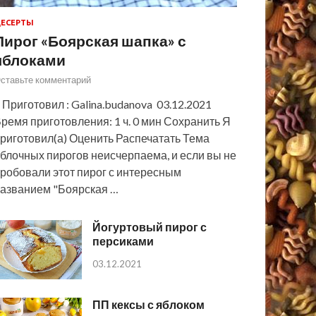
ЕСЕРТЫ
Пирог «Боярская шапка» с
яблоками
ставьте комментарий
 Приготовил : Galina.budanova 03.12.2021
ремя приготовления: 1 ч. 0 мин Сохранить Я
риготовил(а) Оценить Распечатать Тема
блочных пирогов неисчерпаема, и если вы не
робовали этот пирог с интересным
азванием "Боярская …
Йогуртовый пирог с
персиками
03.12.2021
ПП кексы с яблоком