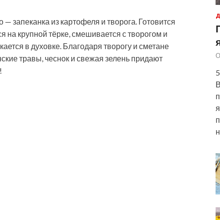
Д
 — запеканка из картофеля и творога. Готовится
я на крупной тёрке, смешивается с творогом и
ается в духовке. Благодаря творогу и сметане
О
нские травы, чеснок и свежая зелень придают
!
5
В
п
я
п
н