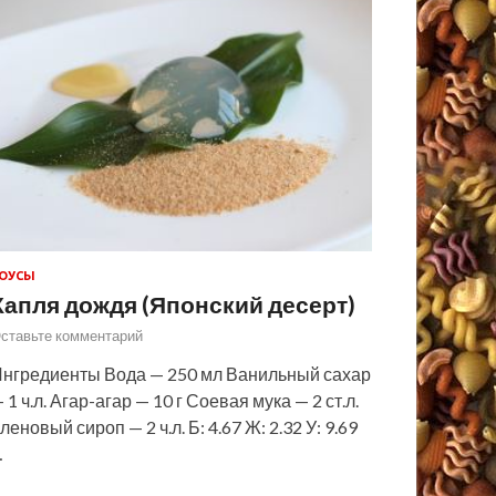
ОУСЫ
Капля дождя (Японский десерт)
ставьте комментарий
нгредиенты Вода — 250 мл Ванильный сахар
 1 ч.л. Агар-агар — 10 г Соевая мука — 2 ст.л.
леновый сироп — 2 ч.л. Б: 4.67 Ж: 2.32 У: 9.69
…