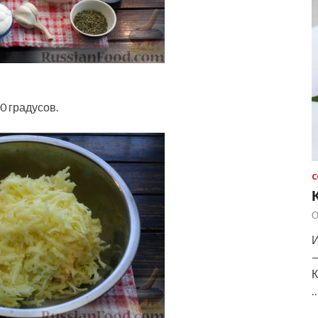
0 градусов.
С
О
И
—
К