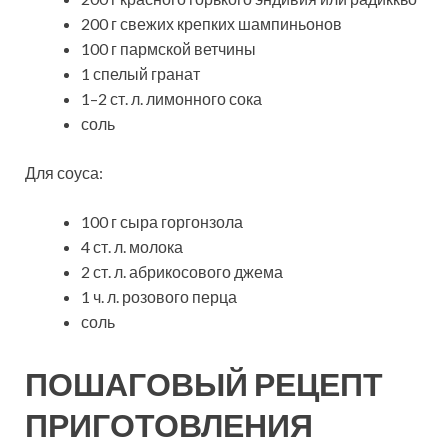
200 г свежих крепких шампиньонов
100 г пармской ветчины
1 спелый гранат
1–2 ст. л. лимонного сока
соль
Для соуса:
100 г сыра горгонзола
4 ст. л. молока
2 ст. л. абрикосового джема
1 ч. л. розового перца
соль
ПОШАГОВЫЙ РЕЦЕПТ
ПРИГОТОВЛЕНИЯ