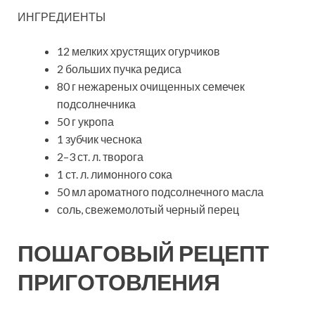
ИНГРЕДИЕНТЫ
12 мелких хрустящих огурчиков
2 больших пучка редиса
80 г нежареных очищенных семечек
подсолнечника
50 г укропа
1 зубчик чеснока
2–3 ст. л. творога
1 ст. л. лимонного сока
50 мл ароматного подсолнечного масла
соль, свежемолотый черный перец
ПОШАГОВЫЙ РЕЦЕПТ
ПРИГОТОВЛЕНИЯ