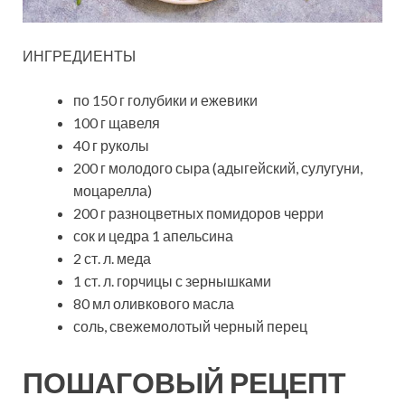
ИНГРЕДИЕНТЫ
по 150 г голубики и ежевики
100 г щавеля
40 г руколы
200 г молодого сыра (адыгейский, сулугуни,
моцарелла)
200 г разноцветных помидоров черри
сок и цедра 1 апельсина
2 ст. л. меда
1 ст. л. горчицы с зернышками
80 мл оливкового масла
соль, свежемолотый черный перец
ПОШАГОВЫЙ РЕЦЕПТ