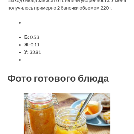
Выход блюда зависит от степени уваренности. У меня
получилось примерно 2 баночки объемом 220 г.
Б:
0.53
Ж:
0.11
У:
33.81
Фото готового блюда