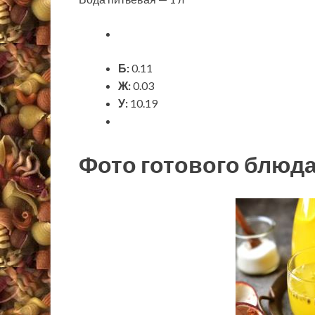
Б:
0.11
Ж:
0.03
У:
10.19
Фото готового блюд