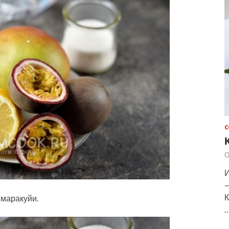
С
О
И
—
К
 маракуйи.