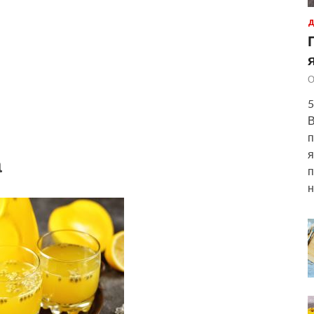
Д
О
5
В
п
я
а
п
н