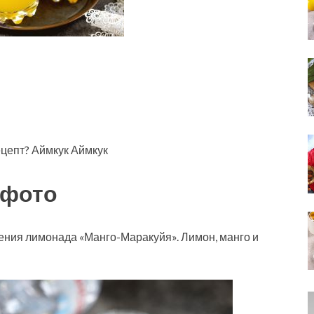
ецепт? Аймкук Аймкук
 фото
ения лимонада «Манго-Маракуйя». Лимон, манго и