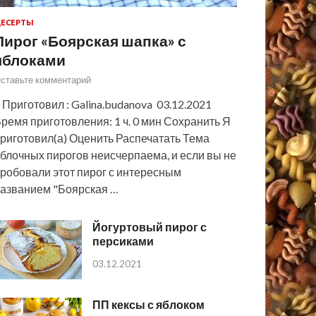
ЕСЕРТЫ
Пирог «Боярская шапка» с
яблоками
ставьте комментарий
 Приготовил : Galina.budanova 03.12.2021
ремя приготовления: 1 ч. 0 мин Сохранить Я
риготовил(а) Оценить Распечатать Тема
блочных пирогов неисчерпаема, и если вы не
робовали этот пирог с интересным
азванием "Боярская …
Йогуртовый пирог с
персиками
03.12.2021
ПП кексы с яблоком