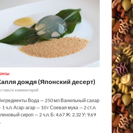
ОУСЫ
Капля дождя (Японский десерт)
ставьте комментарий
нгредиенты Вода — 250 мл Ванильный сахар
 1 ч.л. Агар-агар — 10 г Соевая мука — 2 ст.л.
леновый сироп — 2 ч.л. Б: 4.67 Ж: 2.32 У: 9.69
…