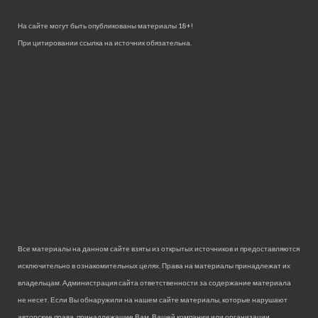
На сайте могут быть опубликованы материалы 18+!
При цитировании ссылка на источник обязательна.
Все материалы на данном сайте взяты из открытых источников и предоставляются
исключительно в ознакомительных целях. Права на материалы принадлежат их
владельцам. Администрация сайта ответственности за содержание материала
не несет. Если Вы обнаружили на нашем сайте материалы, которые нарушают
авторские права, принадлежащие Вам, Вашей компании или организации,